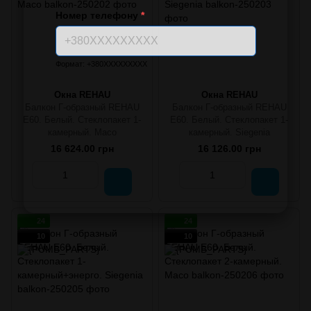
Номер телефону
*
Формат: +380XXXXXXXXX
Окна REHAU
Окна REHAU
Балкон Г-образный REHAU
Балкон Г-образный REHAU
E60. Белый. Стеклопакет 1-
E60. Белый. Стеклопакет 1-
камерный. Масо
камерный. Siegenia
16 624.00 грн
16 126.00 грн
24
24
10
10