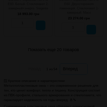
E60. Белый. Стеклопакет 2-
E60. Двухсторонняя
камерный+энерго. Siegenia
ламинация. Стеклопакет 1-
камерный. Масо
18 993.00 грн
23 274.00 грн
Показать еще 20 товаров
Назад
Вперед
1
из 54
🪟 Краткое описание и характеристики
Металлопластиковые окна – это современное решение для
тех, кто ценит комфорт, тепло и тишину. Конструкция состоит
из ПВХ-профиля, стального армирования и стеклопакета, что
гарантирует надежность на годы вперед. 🚪🔧
Современные пластиковые окна обладают превосходной