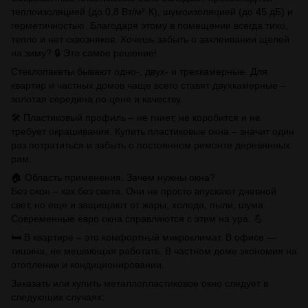
теплоизоляцией (до 0,8 Вт/м²·К), шумоизоляцией (до 45 дБ) и
герметичностью. Благодаря этому в помещении всегда тихо,
тепло и нет сквозняков. Хочешь забыть о заклеивании щелей
на зиму? 🔒 Это самое решение!
Стеклопакеты бывают одно-, двух- и трехкамерные. Для
квартир и частных домов чаще всего ставят двухкамерные –
золотая середина по цене и качеству.
🛠 Пластиковый профиль – не гниет, не коробится и не
требует окрашивания. Купить пластиковые окна – значит один
раз потратиться и забыть о постоянном ремонте деревянных
рам.
🏠 Область применения. Зачем нужны окна?
Без окон – как без света. Они не просто впускают дневной
свет, но еще и защищают от жары, холода, пыли, шума.
Современные евро окна справляются с этим на ура. 💪
🛏 В квартире – это комфортный микроклимат. В офисе —
тишина, не мешающая работать. В частном доме экономия на
отоплении и кондиционировании.
Заказать или купить металлопластиковое окно следует в
следующих случаях: