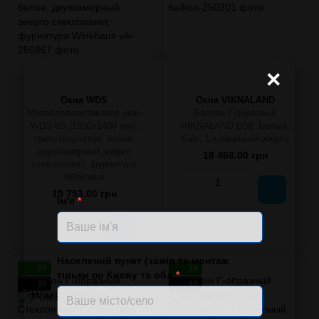
×
Окна WDS
Окна VIKNALAND
Металлопластиковое окно
Балкон Г-образный
WDS 6S (1850х1400 мм),
VIKNALAND B58, Белый,
трехстворчатое, белое,
Kale, 1-камерный+энерго
двухкамерный энерго
18 466.00 грн
стеклопакет, фурнитура
Winkhaus
10 753.00 грн
Ім'я
*
Населений пункт (замір та монтаж
24
24
тільки по Києву та обл.
*
10
10