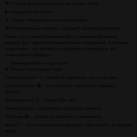
🔁 Старые деревянные рамы не держат тепло
🌬 Поддувает из щелей
🚪 Трудно открываются или заклинивают
💸 Коммунальные платежи "съедают" половину зарплаты
Также это отличное решение при остеклении балконов,
лоджий, дач, офисов и коммерческих помещений. Установка
новых окон – это не просто обновление интерьера, это
инвестиция в комфорт.
✅ Преимущества и недостатки
🎯 Плюсы пластиковых окон:
Теплоизоляция 💨 – зимой не мерзнешь, летом не жжет.
Шумоизоляция 🔇 – спи спокойно, даже если живешь у
дороги.
Долговечность 🕒 – служат 20+ лет.
Легкий уход 🧼 – достаточно протирать тряпкой.
Эстетика 🖼 – смотрятся опрятно и современно.
Цена 🏷 – купить окна сейчас дешевле, чем платить за потерю
тепла.