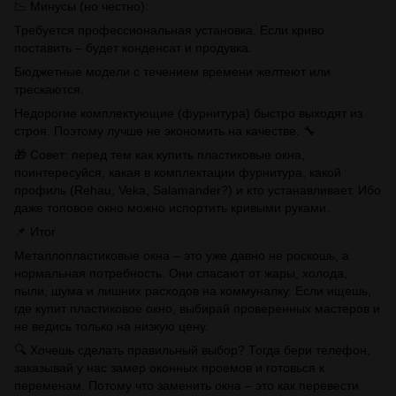
📉 Минусы (но честно):
Требуется профессиональная установка. Если криво
поставить – будет конденсат и продувка.
Бюджетные модели с течением времени желтеют или
трескаются.
Недорогие комплектующие (фурнитура) быстро выходят из
строя. Поэтому лучше не экономить на качестве. 🔧
🎁 Совет: перед тем как купить пластиковые окна,
поинтересуйся, какая в комплектации фурнитура, какой
профиль (Rehau, Veka, Salamander?) и кто устанавливает. Ибо
даже топовое окно можно испортить кривыми руками.
📌 Итог
Металлопластиковые окна – это уже давно не роскошь, а
нормальная потребность. Они спасают от жары, холода,
пыли, шума и лишних расходов на коммуналку. Если ищешь,
где купит пластиковое окно, выбирай проверенных мастеров и
не ведись только на низкую цену.
🔍 Хочешь сделать правильный выбор? Тогда бери телефон,
заказывай у нас замер оконных проемов и готовься к
переменам. Потому что заменить окна – это как перевести