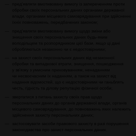
пред'являти вмотивовану вимогу із запереченням проти
обробки своїх персональних даних органами державної
влади, органами місцевого самоврядування при здійсненні
їхніх повноважень, передбачених законом;
пред'являти вмотивовану вимогу щодо зміни або
знищення своїх персональних даних будь-яким
володільцем та розпорядником цієї бази, якщо ці дані
обробляються незаконно чи є недостовірними;
на захист своїх персональних даних від незаконної
обробки та випадкової втрати, знищення, пошкодження
у зв'язку з умисним приховуванням, ненаданням
чи несвоєчасним їх наданням, а також на захист від
надання відомостей, що є недостовірними чи ганьблять
честь, гідність та ділову репутацію фізичної особи;
звертатися з питань захисту своїх прав щодо
персональних даних до органів державної влади, органів
місцевого самоврядування, до повноважень яких належить
здійснення захисту персональних даних;
застосовувати засоби правового захисту в разі порушення
законодавства про захист персональних даних.