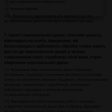
дата відправлення повідомлення;
причина відмови.
6.11. Рішення про відстрочення або відмову із доступі
до персональних даних може бути оскаржено до суду.
7. Захист персональних даних: способи захисту,
відповідальна особа, працівники, які
безпосередньо здійснюють обробку та/або мають
доступ до персональних даних у зв’язку
з виконанням своїх службових обов’язків, строк
зберігання персональних даних
7.1. Володільця бази персональних даних обладнано
системними і програмно-технічними засобами та засобами
зв’язку, які запобігають втратам, крадіжкам, несанкціонованому
знищенню, викривленню, підробленню, копіюванню
інформації і відповідають вимогам міжнародних
та національних стандартів.
7.2. Відповідальна особа організовує роботу, пов’язану
із захистом персональних даних при їх обробці, відповідно
до закону. Відповідальна особа визначається наказом