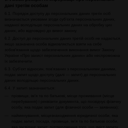
дані третім особам
6.1. Порядок доступу до персональних даних третіх осіб
визначається умовами згоди суб'єкта персональних даних,
наданої володільцю персональних даних на обробку цих
даних, або відповідно до вимог закону.
6.2. Доступ до персональних даних третій особі не надається,
якщо зазначена особа відмовляється взяти на себе
зобов'язання щодо забезпечення виконання вимог Закону
України «Про захист персональних даних» або неспроможна
їх забезпечити.
6.3. Суб'єкт відносин, пов'язаних з персональними даними,
подає запит щодо доступу (далі — запит) до персональних
даних володільцю персональних даних.
6.4. У запиті зазначаються:
прізвище, ім'я та по батькові, місце проживання (місце
перебування) і реквізити документа, що посвідчує фізичну
особу, яка подає запит (для фізичної особи — заявника);
найменування, місцезнаходження юридичної особи, яка
подає запит, посада, прізвище, ім'я та по батькові особи,
яка засвідчує запит; підтвердження того, що зміст запиту