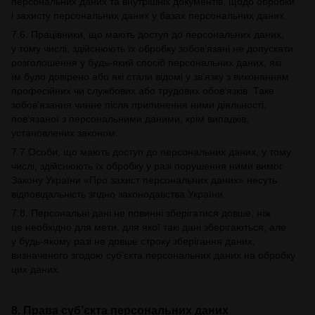
персональних даних та внутрішніх документів, щодо обробки
і захисту персональних даних у базах персональних даних.
7.6. Працівники, що мають доступ до персональних даних,
у тому числі, здійснюють їх обробку зобов’язані не допускати
розголошення у будь-який спосіб персональних даних, які
їм було довірено або які стали відомі у зв’язку з виконанням
професійних чи службових або трудових обов’язків. Таке
зобов’язання чинне після припинення ними діяльності,
пов’язаної з персональними даними, крім випадків,
установлених законом.
7.7.Особи, що мають доступ до персональних даних, у тому
числі, здійснюють їх обробку у разі порушення ними вимог
Закону України «Про захист персональних даних» несуть
відповідальність згідно законодавства України.
7.8. Персональні дані не повинні зберігатися довше, ніж
це необхідно для мети, для якої такі дані зберігаються, але
у будь-якому разі не довше строку зберігання даних,
визначеного згодою суб’єкта персональних даних на обробку
цих даних.
8. Права суб’єкта персональних даних