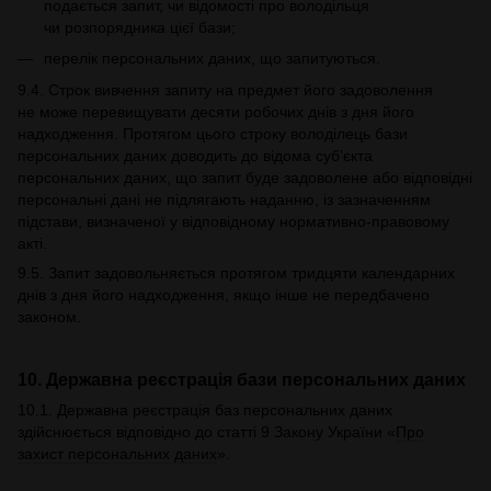
подається запит, чи відомості про володільця
чи розпорядника цієї бази;
перелік персональних даних, що запитуються.
9.4. Строк вивчення запиту на предмет його задоволення
не може перевищувати десяти робочих днів з дня його
надходження. Протягом цього строку володілець бази
персональних даних доводить до відома суб’єкта
персональних даних, що запит буде задоволене або відповідні
персональні дані не підлягають наданню, із зазначенням
підстави, визначеної у відповідному нормативно-правовому
акті.
9.5. Запит задовольняється протягом тридцяти календарних
днів з дня його надходження, якщо інше не передбачено
законом.
10. Державна реєстрація бази персональних даних
10.1. Державна реєстрація баз персональних даних
здійснюється відповідно до статті 9 Закону України «
Про
захист персональних даних
».