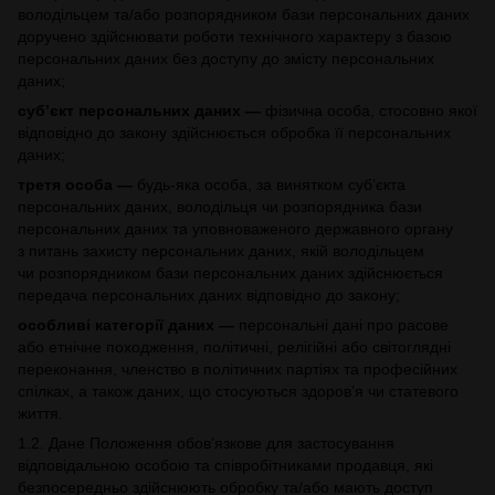
володільцем та/або розпорядником бази персональних даних
доручено здійснювати роботи технічного характеру з базою
персональних даних без доступу до змісту персональних
даних;
суб’єкт персональних даних —
фізична особа, стосовно якої
відповідно до закону здійснюється обробка її персональних
даних;
третя особа —
будь-яка особа, за винятком суб’єкта
персональних даних, володільця чи розпорядника бази
персональних даних та уповноваженого державного органу
з питань захисту персональних даних, якій володільцем
чи розпорядником бази персональних даних здійснюється
передача персональних даних відповідно до закону;
особливі категорії даних —
персональні дані про расове
або етнічне походження, політичні, релігійні або світоглядні
переконання, членство в політичних партіях та професійних
спілках, а також даних, що стосуються здоров’я чи статевого
життя.
1.2. Дане Положення обов’язкове для застосування
відповідальною особою та співробітниками продавця, які
безпосередньо здійснюють обробку та/або мають доступ