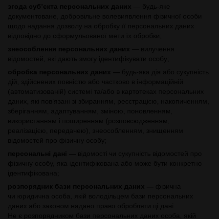
згода суб’єкта персональних даних
— будь-яке
документоване, добровільне волевиявлення фізичної особи
щодо надання дозволу на обробку її персональних даних
відповідно до сформульованої мети їх обробки;
знеособлення персональних даних
— вилучення
відомостей, які дають змогу ідентифікувати особу;
обробка персональних даних —
будь-яка дія або сукупність
дій, здійснених повністю або частково в інформаційній
(автоматизованій) системі та/або в картотеках персональних
даних, які пов’язані зі збиранням, реєстрацією, накопиченням,
зберіганням, адаптуванням, зміною, поновленням,
використанням і поширенням (розповсюдженням,
реалізацією, передачею), знеособленням, знищенням
відомостей про фізичну особу;
персональні дані —
відомості чи сукупність відомостей про
фізичну особу, яка ідентифікована або може бути конкретно
ідентифікована;
розпорядник бази персональних даних —
фізична
чи юридична особа, якій володільцем бази персональних
даних або законом надано право обробляти ці дані.
Не є розпорядником бази персональних даних особа, якій