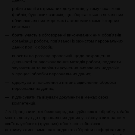
робити копії з отриманих документів, у тому числі копії
файлів, будь-яких записів, що зберігаються в локальних
обчислювальних мережах і автономних комп’ютерних
системах;
брати участь в обговоренні виконуваних ним обов’язків
організації роботи, пов’язаної із захистом персональних
даних при їх обробці;
вносити на розгляд пропозиції щодо покращення
діяльності та вдосконалення методів роботи, подавати
зауваження та варіанти усунення виявлених недоліків
у процесі обробки персональних даних;
одержувати пояснення з питань здійснення обробки
персональних даних;
підписувати та візувати документи в межах своєї
компетенції.
7.5. Працівники, які безпосередньо здійснюють обробку та/або
мають доступ до персональних даних у зв’язку з виконанням
своїх службових (трудових) обов’язків зобов’язані
дотримуватись вимог законодавства України в сфері захисту