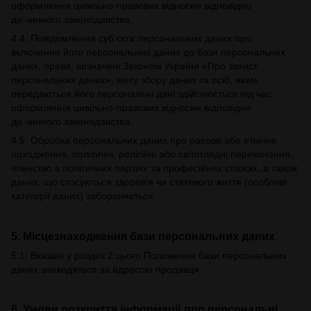
оформлення цивільно-правових відносин відповідно
до чинного законодавства.
4.4. Повідомлення суб’єкта персональних даних про
включення його персональних даних до бази персональних
даних, права, визначені Законом України «Про захист
персональних даних», мету збору даних та осіб, яким
передаються його персональні дані здійснюється під час
оформлення цивільно-правових відносин відповідно
до чинного законодавства.
4.5. Обробка персональних даних про расове або етнічне
походження, політичні, релігійні або світоглядні переконання,
членство в політичних партіях та професійних спілках, а також
даних, що стосуються здоров’я чи статевого життя (особливі
категорії даних) забороняється.
5. Місцезнаходження бази персональних даних
5.1. Вказані у розділі 2 цього Положення бази персональних
даних знаходяться за адресою продавця.
6. Умови розкриття інформації про персональні