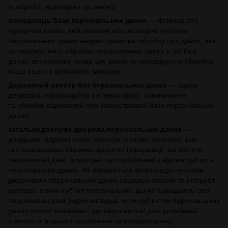
їх обробці, відповідно до закону;
володілець бази персональних даних
— фізична або
юридична особа, якій законом або за згодою суб’єкта
персональних даних надано право на обробку цих даних, яка
затверджує мету обробки персональних даних у цій базі
даних, встановлює склад цих даних та процедури їх обробки,
якщо інше не визначено законом;
Державний реєстр баз персональних даних
— єдина
державна інформаційна система збору, накопичення
та обробки відомостей про зареєстровані бази персональних
даних;
загальнодоступні джерела персональних даних —
довідники, адресні книги, реєстри, списки, каталоги, інші
систематизовані збірники відкритої інформації, які містять
персональні дані, розміщені та опубліковані з відома суб’єкта
персональних даних. Не вважаються загальнодоступними
джерелами персональних даних соціальні мережі та інтернет-
ресурси, в яких суб’єкт персональних даних залишають свої
персональні дані (окрім випадків, коли суб’єктом персональних
даних прямо зазначено, що персональні дані розміщені
з метою їх вільного поширення та використання);