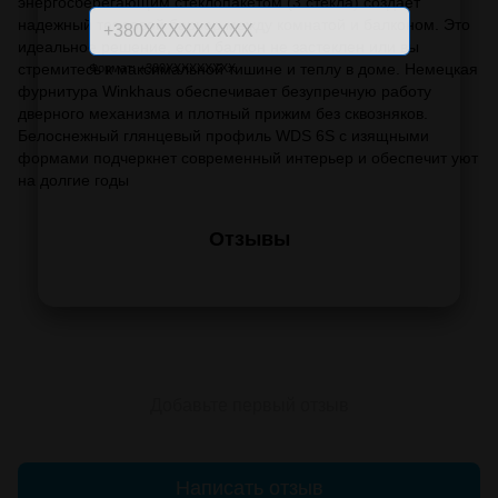
энергосберегающим стеклопакетом (3 стекла) создает
надежный тепловой барьер между комнатой и балконом. Это
идеальное решение, если балкон не застеклен или вы
стремитесь к максимальной тишине и теплу в доме. Немецкая
Формат: +380XXXXXXXXX
фурнитура Winkhaus обеспечивает безупречную работу
дверного механизма и плотный прижим без сквозняков.
Белоснежный глянцевый профиль WDS 6S с изящными
формами подчеркнет современный интерьер и обеспечит уют
на долгие годы
Отзывы
Добавьте первый отзыв
Написать отзыв