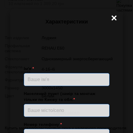
10 платежей по 1 389.20 грн
×
Характеристики
Тип изделия
Лоджия
Профильная
REHAU E60
система
Стеклопакет
Однокамерный энергосберегающий
Формула
Ім'я
*
4-16-4i
стеклопакета
Фурнитура
Siegenia (Германия)
Размер
3000x1450
Населений пункт (замір та монтаж
Цвет
Белый
тільки по Києву та обл.
*
Описание
Номер телефону
*
Купить металлопластиковые окна у надежного производителя