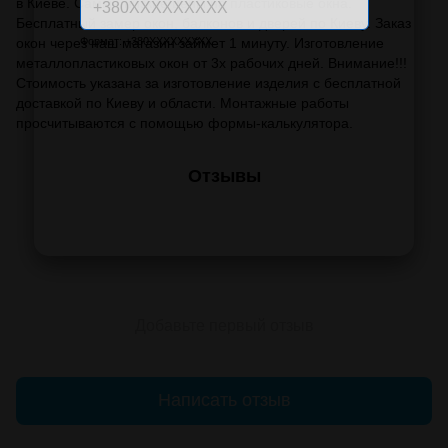
в Киеве. Самые низкие цены на пластиковые окна.
Бесплатный замер окон, балконов и дверей по Киеву. Заказ
окон через наш магазин займет 1 минуту. Изготовление
Формат: +380XXXXXXXXX
металлопластиковых окон от 3х рабочих дней. Внимание!!!
Стоимость указана за изготовление изделия с бесплатной
доставкой по Киеву и области. Монтажные работы
просчитываются с помощью формы-калькулятора.
Отзывы
Добавьте первый отзыв
Написать отзыв