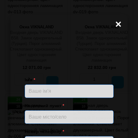
×
Окна VIKNALAND
Окна VIKNALAND
Входная дверь VIKNALAND
Входная дверь VIKNALAND
B58. Замок одноригельный
B58. Замок одноригельный
(Турция). Порог алюминий.
(Турция). Порог алюминий.
Стеклопакет однокамерный.
Стеклопакет однокамерный.
Цвет односторонняя
Цвет односторонняя
ламинация
ламинация
12 071.00 грн
22 832.00 грн
Ім'я
*
24
24
Населений пункт
*
10
10
Номер телефону
*