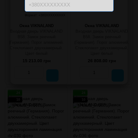
Формат: +380XXXXXXXXX
Окна VIKNALAND
Окна VIKNALAND
Входная дверь VIKNALAND
Входная дверь VIKNALAND
B58. Замок реечный
B58. Замок реечный
(Германия). Порог алюминий.
(Германия). Порог алюминий.
Стеклопакет двухкамерный.
Стеклопакет двухкамерный.
Цвет белый
Цвет белый
15 213.00 грн
26 808.00 грн
24
24
10
10