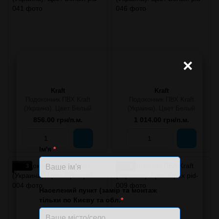
×
Kraft
Kraft
Подоконник ПВХ Kraft
Подоконник ПВХ Kraft
(Украина). Цвет Белый
(Украина). Цвет Белый
856.00 грн/п.м.
1 014.00 грн/п.м.
Ім'я
*
3
3
Населений пункт (замір та монтаж
тільки по Києву та обл.
*