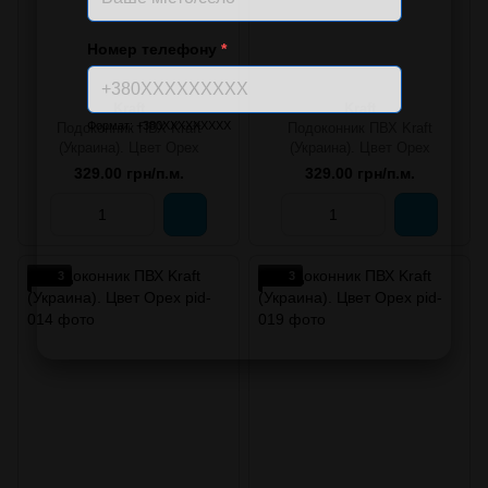
Номер телефону
*
Kraft
Kraft
Формат: +380XXXXXXXXX
Подоконник ПВХ Kraft
Подоконник ПВХ Kraft
(Украина). Цвет Орех
(Украина). Цвет Орех
329.00 грн/п.м.
329.00 грн/п.м.
3
3