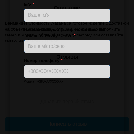
Ім'я
*
Описание
Внимание!
Стоимость указана за готовое изделие с доставкой
на объект. Без монтажа. Если Вам необходимо выполнить
Населений пункт (замір та монтаж
замер и монтаж, обращайтесь по телефону или оставляйте
тільки по Києву та обл.
*
заявку на обратный звонок.
Отзывы
Номер телефону
*
Формат: +380XXXXXXXXX
Добавьте первый отзыв
Написать отзыв