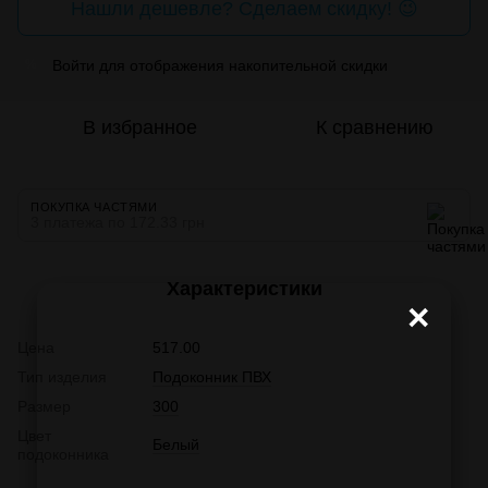
Нашли дешевле? Сделаем скидку! 😉
Войти
для отображения накопительной скидки
%
В избранное
К сравнению
ПОКУПКА ЧАСТЯМИ
3 платежа по 172.33 грн
Характеристики
×
Цена
517.00
Тип изделия
Подоконник ПВХ
Размер
300
Цвет
Белый
подоконника