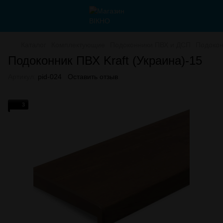
Каталог
Комплектующие
Подоконники ПВХ и ДСП
Подокон
Подоконник ПВХ Kraft (Украина)-15
Артикул:
pid-024
Оставить отзыв
3