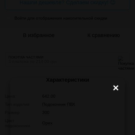
Нашли дешевле? Сделаем скидку! 😉
Войти
для отображения накопительной скидки
%
В избранное
К сравнению
ПОКУПКА ЧАСТЯМИ
3 платежа по 214.00 грн
Характеристики
×
Цена
642.00
Тип изделия
Подоконник ПВХ
Размер
300
Цвет
Орех
подоконника