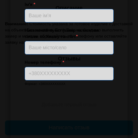
Ім'я
*
Описание
Внимание!
Стоимость указана за готовое изделие с доставкой
на объект. Без монтажа. Если Вам необходимо выполнить
Населений пункт (замір та монтаж
замер и монтаж, обращайтесь по телефону или оставляйте
тільки по Києву та обл.
*
заявку на обратный звонок.
Отзывы
Номер телефону
*
Формат: +380XXXXXXXXX
Добавьте первый отзыв
Написать отзыв