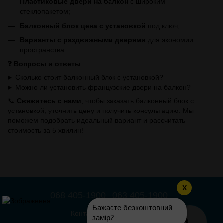
Пластиковые двери на балкон
с широким
стеклопакетом;
Балконный блок цена с установкой
под ключ;
Варианты с раздвижными дверями
для экономии
пространства.
❓ Вопросы и ответы
Сколько стоит балконный блок с установкой?
Можно ли установить французские двери на балкон?
📞
Свяжитесь с нами
, чтобы заказать балконный блок с
установкой, уточнить цену и получить консультацию. Мы
поможем подобрать идеальный вариант и рассчитать
стоимость за 5 хвилин!
X
068 405-1900
063 405-1900
Бажаєте безкоштовний
Контактная информация
замір?
📞