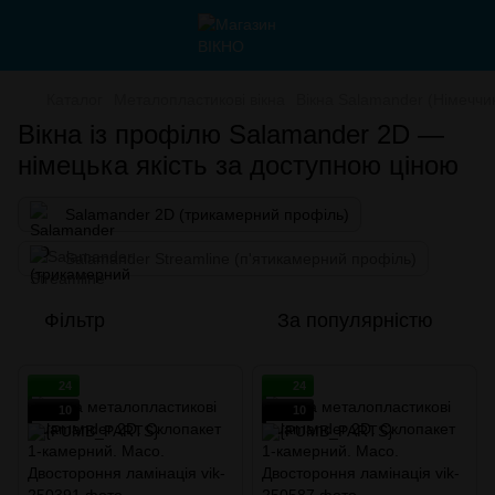
Каталог
Металопластикові вікна
Вікна Salamander (Німеччи
Вікна із профілю Salamander 2D —
німецька якість за доступною ціною
Salamander 2D (трикамерний профіль)
Salamander Streamline (п'ятикамерний профіль)
Фільтр
За популярністю
24
24
10
10