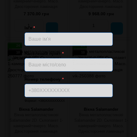
камерний+енерго. Maco.
камерний+енерго. Maco.
Двостороння ламінація
Двостороння ламінація
7 370.00 грн
9 968.00 грн
Ім'я
*
24
24
10
10
Населений пункт
*
Номер телефону
*
Формат: +380XXXXXXXXX
Вікна Salamander
Вікна Salamander
Вікна металопластикові
Вікна металопластикові
Salamander 2D. Склопакет 1-
Salamander 2D. Склопакет 1-
камерний+енерго. Maco.
камерний+енерго. Maco.
Двостороння ламінація
Одностороння ламінація