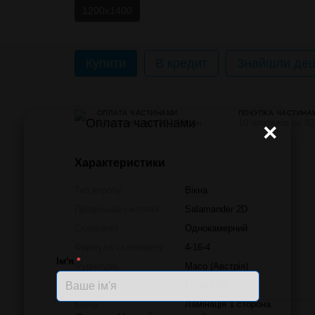
1200х1400
Купити
В кредит
Знайшли деш
ОПЛАТА ЧАСТИНАМИ
ПОКУПКА ЧАСТИНА
24 платежі по 342.63 грн
10 платежів по 82
×
Характеристики
Тип виробу
Вікна
Профільна система
Salamander 2D
Склопакет
Однокамерний
Формула склопакету
4-16-4
Ім'я
*
Фурнітура
Масо (Австрія)
Розмір
1200х1400
Колір
Ламінація 1 сторона