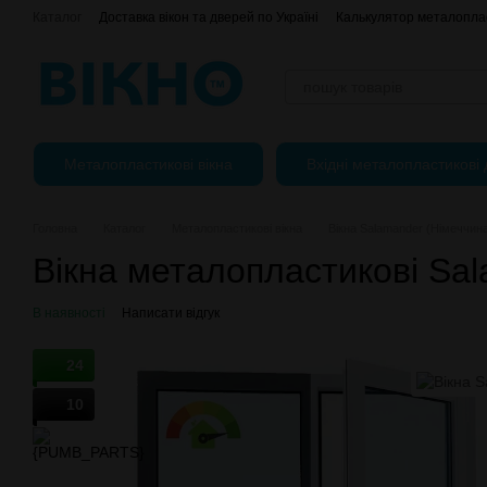
Перейти до основного контенту
Каталог
Доставка вікон та дверей по Україні
Калькулятор металоплас
Оплата, доставка і повернення
Про нас
Контактна інформація
Регулювання пластикових вікон
Металопластикові вікна
Вхідні металопластикові 
Головна
Каталог
Металопластикові вікна
Вікна Salamander (Німеччин
Вікна металопластикові Sa
В наявності
Написати відгук
24
10