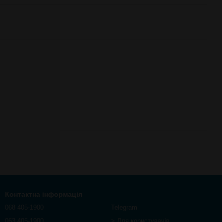
Контактна інформація
068 405-1900
Telegram
063 405-1900
> Для користувачів