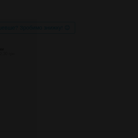
евше? Зробимо знижку! 😉
МИ
2.30 грн