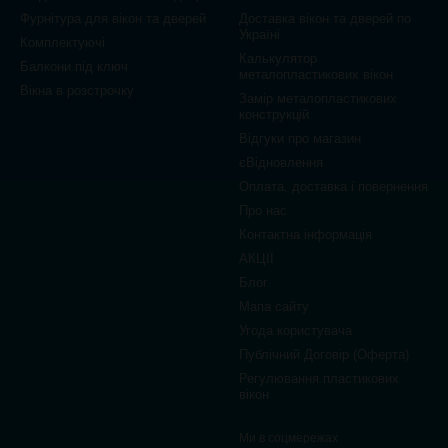
Фурнітура для вікон та дверей
Доставка вікон та дверей по
Україні
Комплектуючі
Калькулятор
Балкони під ключ
металопластикових вікон
Вікна в розстрочку
Замір металопластикових
конструкцій
Відгуки про магазин
єВідновлення
Оплата, доставка і повернення
Про нас
Контактна інформація
АКЦІЇ
Блог
Мапа сайту
Угода користувача
Публічний Договір (Оферта)
Регулювання пластикових
вікон
Ми в соцмережах