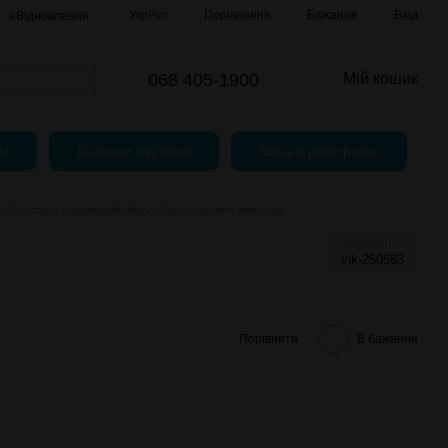
Порівняння
Укр
Рус
Бажання
Вхід
єВідновлення
068 405-1900
Мій кошик
чі
Балкони під ключ
Вікна в розстрочку
. Склопакет 1-камерний. Maco. Одностороння ламінація
Артикул
vik-250583
Порівняти
В бажання