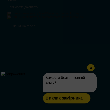
Приймаємо до оплати
Мобільна версія
X
Бажаєте безкоштовний
замір?
Виклик замірника