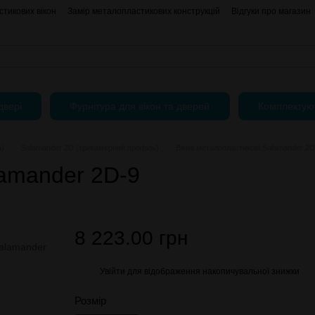
тикових вікон
Замір металопластикових конструкцій
Відгуки про магазин
АКЦІЇ
Блог
Угода користувача
Публічний Договір (Оферта)
двері
Фурнітура для вікон та дверей
Комплектую
а)
Salamander 2D (трикамерний профіль)
Вікна металопластикові Salamander 2D
lamander 2D-9
8 223.00 грн
Увійти
для відображення накопичувальної знижки
%
Розмір