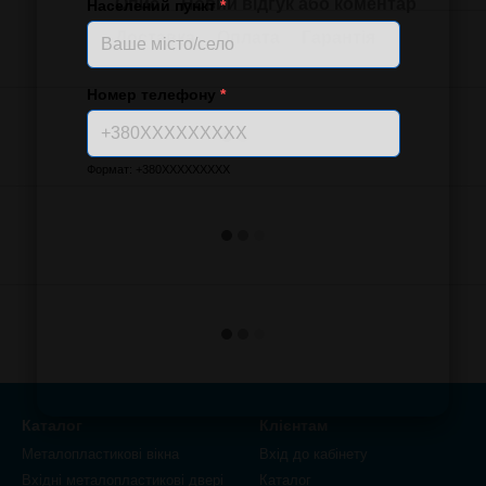
Опис
Новий відгук або коментар
Населений пункт
*
Доставка
Оплата
Гарантія
Номер телефону
*
Формат: +380XXXXXXXXX
Каталог
Клієнтам
Металопластикові вікна
Вхід до кабінету
Вхідні металопластикові двері
Каталог