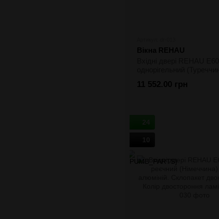
Артикул: dr-013
Вікна REHAU
Вхідні двері REHAU E60
однорігельний (Туреччин
алюміній. Склопакет
11 552.00 грн
однокамерний. Колір
одностороння ламінація
24
10