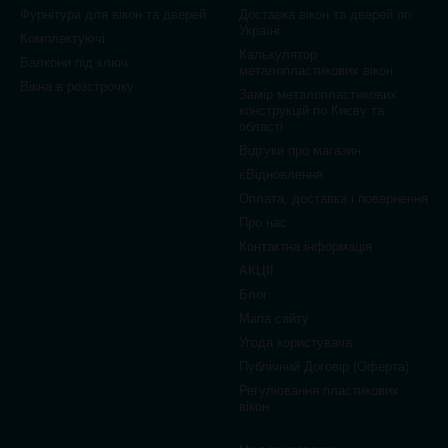
Фурнітура для вікон та дверей
Доставка вікон та дверей по
Україні
Комплектуючі
Калькулятор
Балкони під ключ
металопластикових вікон
Вікна в розстрочку
Замір металопластикових
конструкцій по Києву та
області
Відгуки про магазин
єВідновлення
Оплата, доставка і повернення
Про нас
Контактна інформація
АКЦІЇ
Блог
Мапа сайту
Угода користувача
Публічний Договір (Оферта)
Регулювання пластикових
вікон