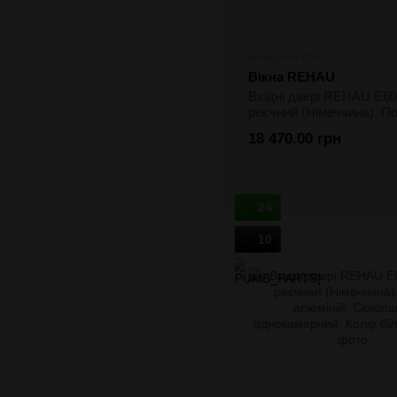
Артикул: dr-030
Вікна REHAU
Вхідні двері REHAU E60
реєчний (Німеччина). По
алюміній. Склопакет
18 470.00 грн
двокамерний. Колір дво
ламінація
24
10