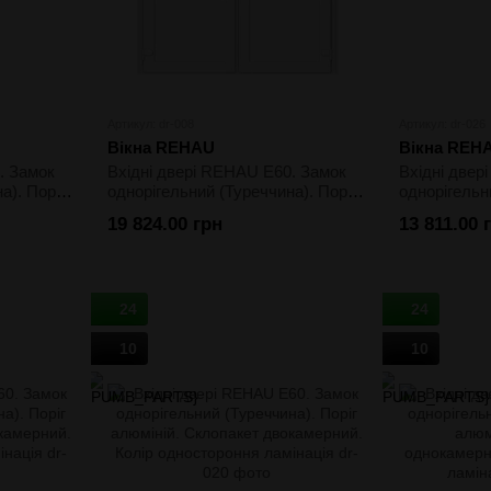
Артикул: dr-008
Артикул: dr-026
Вікна REHAU
Вікна REH
. Замок
Вхідні двері REHAU E60. Замок
Вхідні двер
а). Поріг
однорігельний (Туреччина). Поріг
однорігельн
алюміній. Склопакет
алюміній. С
19 824.00 грн
13 811.00 
ий
двокамерний. Колір білий
двокамерний
ламінація
24
24
10
10