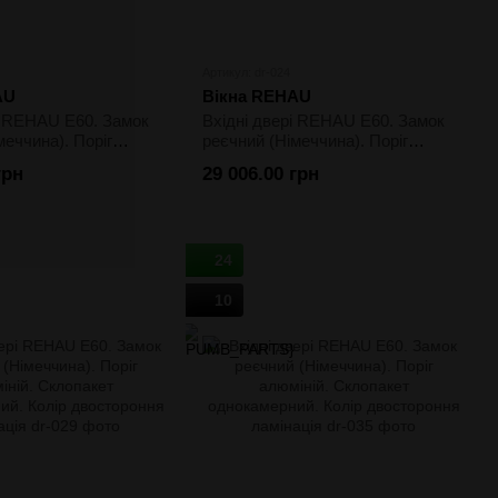
Артикул: dr-024
AU
Вікна REHAU
і REHAU E60. Замок
Вхідні двері REHAU E60. Замок
меччина). Поріг
реєчний (Німеччина). Поріг
клопакет
алюміній. Склопакет
грн
29 006.00 грн
. Колір одностороння
двокамерний. Колір одностороння
ламінація
24
10