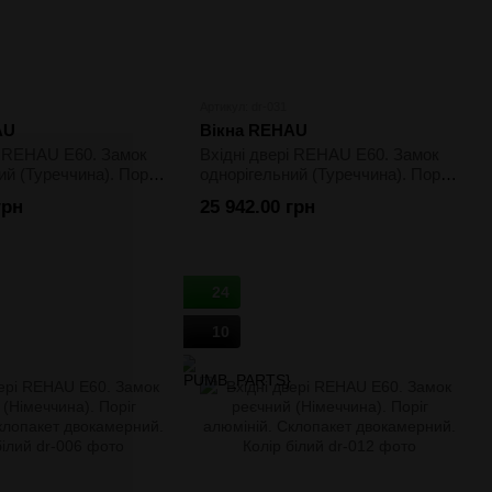
Артикул: dr-031
AU
Вікна REHAU
і REHAU E60. Замок
Вхідні двері REHAU E60. Замок
ий (Туреччина). Поріг
однорігельний (Туреччина). Поріг
клопакет
алюміній. Склопакет
грн
25 942.00 грн
й. Колір двостороння
однокамерний. Колір двостороння
ламінація
24
10