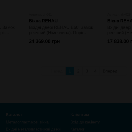
Артикул: dr-011
Артикул: dr-029
Вікна REHAU
Вікна REH
. Замок
Вхідні двері REHAU E60. Замок
Вхідні двер
ріг
реєчний (Німеччина). Поріг
реєчний (Ні
алюміній. Склопакет
алюміній. С
24 369.00 грн
17 838.00 
лий
однокамерний. Колір білий
однокамерни
ламінація
Назад
1
2
3
4
Вперед
Каталог
Клієнтам
Металопластикові вікна
Вхід до кабінету
Вхідні металопластикові двері
Каталог