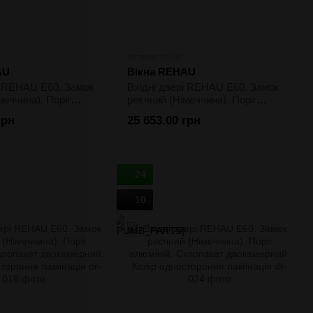
Артикул: dr-012
AU
Вікна REHAU
і REHAU E60. Замок
Вхідні двері REHAU E60. Замок
меччина). Поріг
реєчний (Німеччина). Поріг
клопакет
алюміній. Склопакет
грн
25 653.00 грн
. Колір білий
двокамерний. Колір білий
24
10