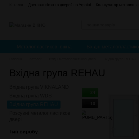
Перейти до основного контенту
Каталог
Доставка вікон та дверей по Україні
Калькулятор металоплас
Відгуки про магазин
єВідновлення
Оплата, доставка і повернення
Публічний Договір (Оферта)
Регулювання пластикових вікон
Металопластикові вікна
Вхідні металопластико
Головна
Каталог
Вхідні металопластикові двері
Вхідна група REHAU
Вхідна група REHAU
Вхідна група VIKNALAND
24
Вхідна група WDS
10
Вхідна група REHAU
Розсувні металопластикові
двері
Тип виробу