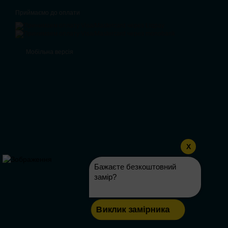
Приймаємо до оплати
Мобільна версія
X
Бажаєте безкоштовний
замір?
Виклик замірника