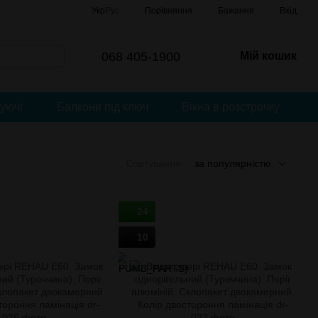
Порівняння
Укр
Рус
Бажання
Вхід
068 405-1900
Мій кошик
уючі
Балкони під ключ
Вікна в розстрочку
Сортування:
за популярністю
24
10