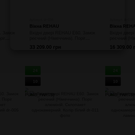
Артикул: dr-036
Артикул: dr-018
Вікна REHAU
Вікна REH
. Замок
Вхідні двері REHAU E60. Замок
Вхідні двер
ріг
реєчний (Німеччина). Поріг
реєчний (Ні
алюміній. Склопакет
алюміній. С
33 209.00 грн
16 309.00 
стороння
двокамерний. Колір двостороння
двокамерний
ламінація
ламінація
24
24
10
10