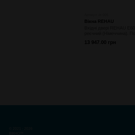
Артикул: dr-005
Вікна REHAU
Вхідні двері REHAU E60
реєчний (Німеччина). По
алюміній. Склопакет
13 947.00 грн
однокамерний. Колір бі
© 2021 - 2026
ВІКНО™