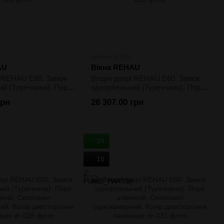
Артикул: dr-032
AU
Вікна REHAU
і REHAU E60. Замок
Вхідні двері REHAU E60. Замок
ий (Туреччина). Поріг
однорігельний (Туреччина). Поріг
клопакет
алюміній. Склопакет
грн
26 307.00 грн
. Колір двостороння
двокамерний. Колір двостороння
ламінація
24
10