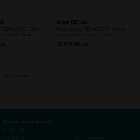
Артикул: dr-035
AU
Вікна REHAU
і REHAU E60. Замок
Вхідні двері REHAU E60. Замок
меччина). Поріг
реєчний (Німеччина). Поріг
клопакет
алюміній. Склопакет
грн
31 878.00 грн
й. Колір двостороння
однокамерний. Колір двостороння
ламінація
Показати все
Контактна інформація
068 405-1900
Telegram
063 405-1900
> Для користувачів