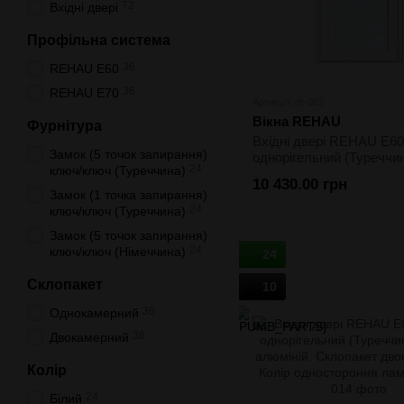
72
Вхідні двері
Профільна система
36
REHAU E60
36
REHAU E70
Артикул: dr-002
Вікна REHAU
Фурнітура
Вхідні двері REHAU E60
Замок (5 точок запирання)
однорігельний (Туреччин
24
ключ/ключ (Туреччина)
алюміній. Склопакет
10 430.00 грн
двокамерний. Колір біл
Замок (1 точка запирання)
24
ключ/ключ (Туреччина)
Замок (5 точок запирання)
24
ключ/ключ (Німеччина)
24
Склопакет
10
36
Однокамерний
36
Двокамерний
Колір
24
Білий