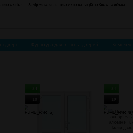
тикових вікон
Замір металопластикових конструкцій по Києву та області
Про нас
Контактна інформація
АКЦІЇ
Блог
Угода користувача
ві двері
Фурнітура для вікон та дверей
Комплект
24
24
10
10