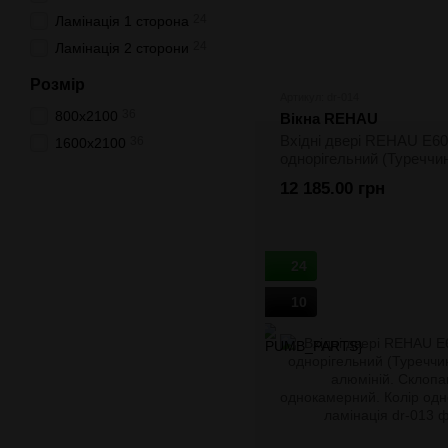
24
Ламінація 1 сторона
24
Ламінація 2 сторони
Розмір
Артикул: dr-014
36
800х2100
Вікна REHAU
Вхідні двері REHAU E60
36
1600х2100
однорігельний (Туреччин
алюміній. Склопакет
12 185.00 грн
двокамерний. Колір одн
ламінація
24
10