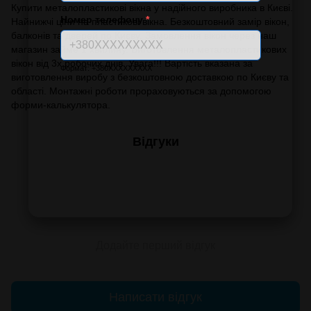
Купити металопластикові вікна у надійного виробника в Києві.
Номер телефону
*
Найнижчі ціни на пластикові вікна. Безкоштовний замір вікон,
балконів та дверей по Києву. Замовлення вікон через наш
магазин займе 1 хвилину. Виготовлення металопластикових
вікон від 3х робочих днів. Увага!!! Вартість вказана за
Формат: +380XXXXXXXXX
виготовлення виробу з безкоштовною доставкою по Києву та
області. Монтажні роботи прораховуються за допомогою
форми-калькулятора.
Відгуки
Додайте перший відгук
Написати відгук