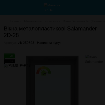
Каталог
Металопластикові вікна
Вікна Salamander (Німеччи
Вікна металопластикові Salamander
2D-28
Артикул:
vik-250393
Написати відгук
24
10