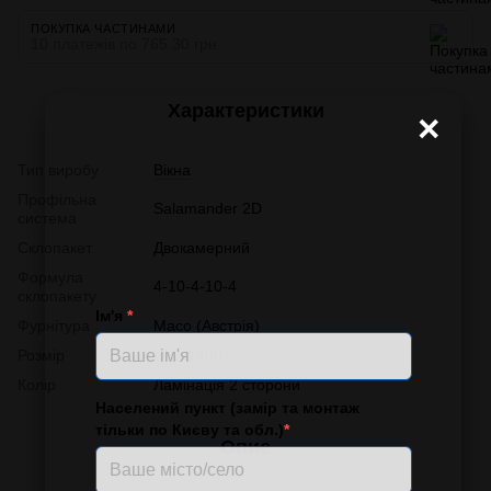
ПОКУПКА ЧАСТИНАМИ
10 платежів по 765.30 грн
Характеристики
×
Тип виробу
Вікна
Профільна
Salamander 2D
система
Склопакет
Двокамерний
Формула
4-10-4-10-4
склопакету
Ім'я
*
Фурнітура
Масо (Австрія)
Розмір
800x1400
Колір
Ламінація 2 сторони
Населений пункт (замір та монтаж
тільки по Києву та обл.)
*
Опис