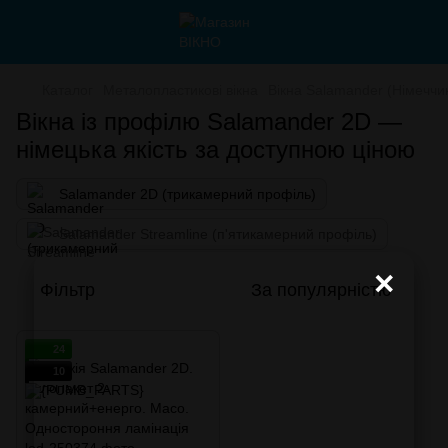
Каталог
Металопластикові вікна
Вікна Salamander (Німеччи
Вікна із профілю Salamander 2D —
німецька якість за доступною ціною
Salamander 2D (трикамерний профіль)
Salamander Streamline (п'ятикамерний профіль)
×
Фільтр
За популярністю
24
10