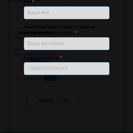
Ім'я
*
Населений пункт (замір та монтаж
Вікна Salamander
тільки по Києву та обл.)
*
Лоджія Salamander 2D.
Склопакет 2-
камерний+енерго. Maco.
Одностороння ламінація
Номер телефону
*
21 154.00 грн
Формат: +380XXXXXXXXX
Назад
Вперед
5
з 5