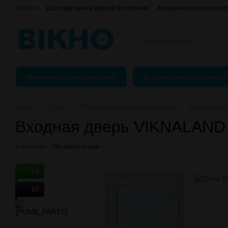
Перейти к основному контенту
Каталог
Доставка окон и дверей по Украине
Калькулятор металлопл
єВідновлення
Оплата, доставка и возврат
О нас
Контактная и
Регулировка пластиковых окон
Металлопластиковые окна
Входные металлопласти
Главная
Каталог
Входные металлопластиковые двери
Входная груп
Входная дверь VIKNALAND
В наличии
Оставить отзыв
24
10