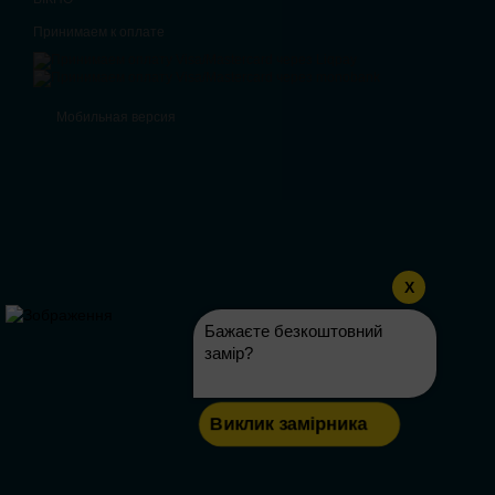
Принимаем к оплате
Мобильная версия
X
Бажаєте безкоштовний
замір?
Виклик замірника