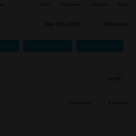
Сравнение
Укр
Рус
Желания
Вход
ине
говор (Оферта)
068 405-1900
Мой заказ
тующие
Балконы под ключ
Окна в рассрочку
люминий. Стеклопакет однокамерный. Цвет белый
Артикул
dv-005
К сравнению
В желания