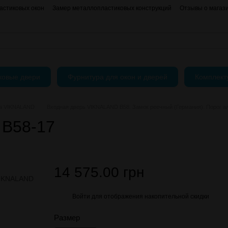
астиковых окон
Замер металлопластиковых конструкций
Отзывы о магаз
нформация
АКЦИИ
Блог
Пользовательское соглашение
Публичный До
ковые двери
Фурнитура для окон и дверей
Комплек
па VIKNALAND
Входная дверь VIKNALAND B58. Замок реечный (Германия). Порог а
 B58-17
14 575.00 грн
Войти
для отображения накопительной скидки
%
Размер