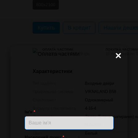
800х2100
Купить
В кредит
Нашли дешев
ОПЛАТА ЧАСТЯМИ
ПОКУПКА ЧАСТЯМ
×
24 платежа по 607.29 грн
10 платежей по 1
Характеристики
Тип изделия
Входные двери
Профильная система
VIKNALAND B58
Стеклопакет
Однокамерный
Формула стеклопакета
4-16-4
Ім'я
*
Фурнитура
Замок (5 точек запирания) 
Размер
800х2100
Цвет
Белый
Населений пункт
*