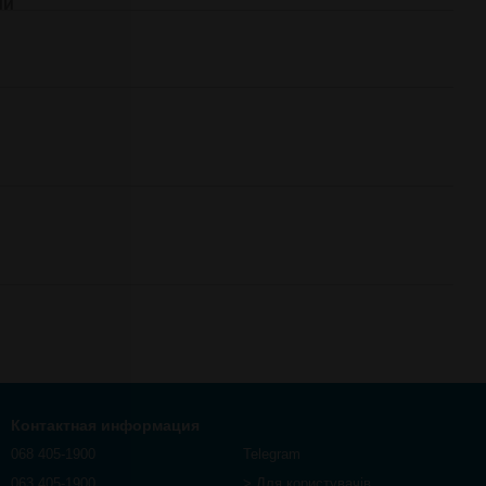
ий
Контактная информация
068 405-1900
Telegram
063 405-1900
> Для користувачів