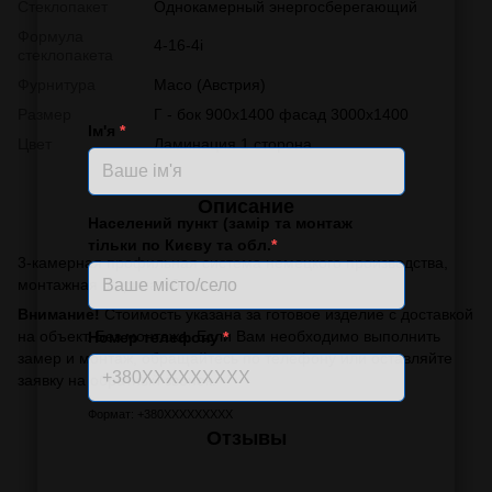
Стеклопакет
Однокамерный энергосберегающий
Формула
4-16-4i
стеклопакета
Фурнитура
Масо (Австрия)
Размер
Г - бок 900х1400 фасад 3000х1400
Ім'я
*
Цвет
Ламинация 1 сторона
Описание
Населений пункт (замір та монтаж
тільки по Києву та обл.
*
3-камерная профильная система немецкого производства,
монтажная ширина 60мм
Внимание!
Стоимость указана за готовое изделие с доставкой
на объект. Без монтажа. Если Вам необходимо выполнить
Номер телефону
*
замер и монтаж, обращайтесь по телефону или оставляйте
заявку на обратный звонок.
Формат: +380XXXXXXXXX
Отзывы