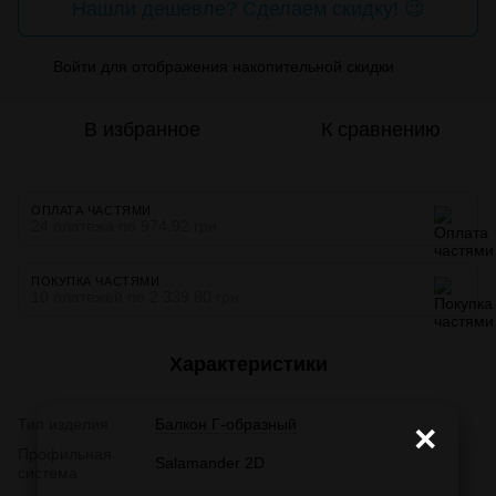
Нашли дешевле? Сделаем скидку! 😉
Войти
для отображения накопительной скидки
%
В избранное
К сравнению
ОПЛАТА ЧАСТЯМИ
24 платежа по 974.92 грн
ПОКУПКА ЧАСТЯМИ
10 платежей по 2 339.80 грн
Характеристики
Тип изделия
Балкон Г-образный
×
Профильная
Salamander 2D
система