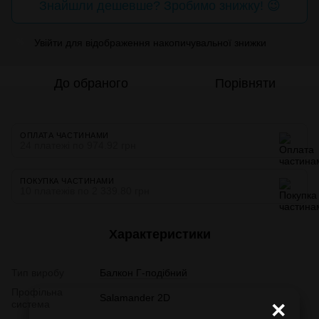
Знайшли дешевше? Зробимо знижку! 😉
Увійти
для відображення накопичувальної знижки
%
До обраного
Порівняти
ОПЛАТА ЧАСТИНАМИ
24 платежі по 974.92 грн
ПОКУПКА ЧАСТИНАМИ
10 платежів по 2 339.80 грн
Характеристики
Тип виробу
Балкон Г-подібний
Профільна
Salamander 2D
×
система