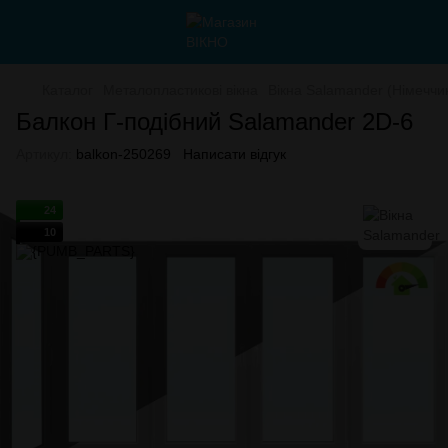
Каталог
Металопластикові вікна
Вікна Salamander (Німеччи
Балкон Г-подібний Salamander 2D-6
Артикул:
balkon-250269
Написати відгук
24
10