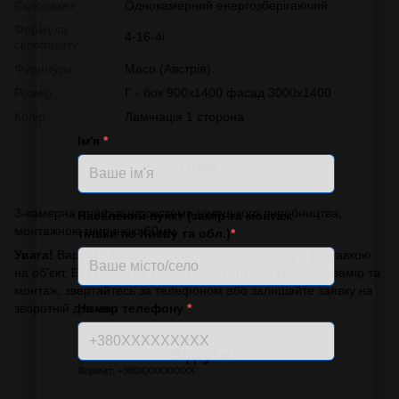
Склопакет
Однокамерний енергозберігаючий
Формула
4-16-4i
склопакету
Фурнітура
Масо (Австрія)
Розмір
Г - бок 900х1400 фасад 3000х1400
Колір
Ламінація 1 сторона
Ім'я
*
Опис
3-камерна профільна система німецького виробництва,
Населений пункт (замір та монтаж
монтажною шириною 60мм
тільки по Києву та обл.)
*
Увага!
Вартість вказана за виготовлення виробу з доставкою
на об'єкт. Без монтажу. Якщо Вам необхідно виконати замір та
монтаж, звертайтесь за телефоном або залишайте заявку на
Номер телефону
*
зворотній дзвінок.
Відгуки
Формат: +380XXXXXXXXX