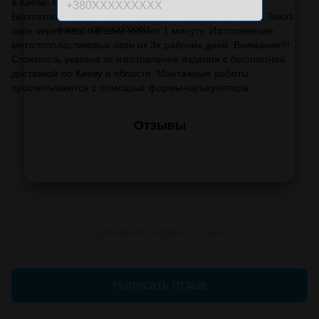
в Киеве. Самые низкие цены на пластиковые окна.
Бесплатный замер окон, балконов и дверей по Киеву. Заказ
окон через наш магазин займет 1 минуту. Изготовление
Формат: +380XXXXXXXXX
металлопластиковых окон от 3х рабочих дней. Внимание!!!
Стоимость указана за изготовление изделия с бесплатной
доставкой по Киеву и области. Монтажные работы
просчитываются с помощью формы-калькулятора.
Отзывы
Добавьте первый отзыв
Написать отзыв