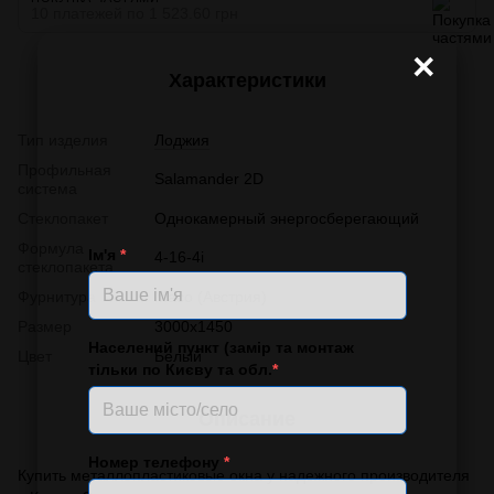
10 платежей по 1 523.60 грн
×
Характеристики
Тип изделия
Лоджия
Профильная
Salamander 2D
система
Стеклопакет
Однокамерный энергосберегающий
Формула
Ім'я
*
4-16-4i
стеклопакета
Фурнитура
Масо (Австрия)
Размер
3000x1450
Населений пункт (замір та монтаж
Цвет
Белый
тільки по Києву та обл.
*
Описание
Номер телефону
*
Купить металлопластиковые окна у надежного производителя