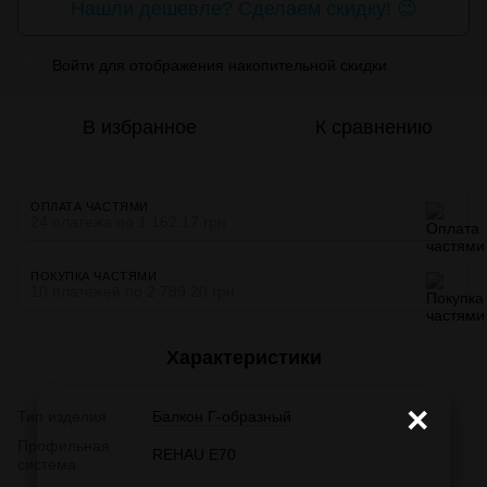
Нашли дешевле? Сделаем скидку! 😉
Войти
для отображения накопительной скидки
%
В избранное
К сравнению
ОПЛАТА ЧАСТЯМИ
24 платежа по 1 162.17 грн
ПОКУПКА ЧАСТЯМИ
10 платежей по 2 789.20 грн
Характеристики
×
Тип изделия
Балкон Г-образный
Профильная
REHAU E70
система