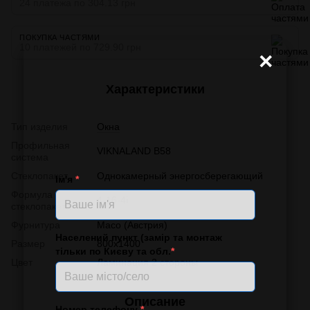
24 платежа по 304.13 грн
ПОКУПКА ЧАСТЯМИ
10 платежей по 729.90 грн
×
Характеристики
Тип изделия
Окна
Профильная
VIKNALAND B58
система
Стеклопакет
Однокамерный энергосберегающий
Ім'я
*
Формула
4-16-4i
стеклопакета
Фурнитура
Масо (Австрия)
Населений пункт (замір та монтаж
Размер
800x1400
тільки по Києву та обл.
*
Цвет
Ламинация 2 стороны
Описание
Номер телефону
*