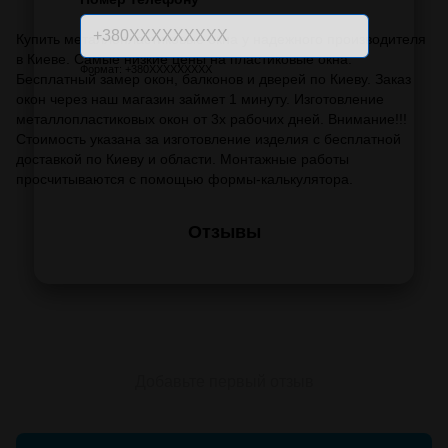
Купить металлопластиковые окна у надежного производителя
в Киеве. Самые низкие цены на пластиковые окна.
Формат: +380XXXXXXXXX
Бесплатный замер окон, балконов и дверей по Киеву. Заказ
окон через наш магазин займет 1 минуту. Изготовление
металлопластиковых окон от 3х рабочих дней. Внимание!!!
Стоимость указана за изготовление изделия с бесплатной
доставкой по Киеву и области. Монтажные работы
просчитываются с помощью формы-калькулятора.
Отзывы
Добавьте первый отзыв