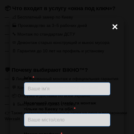
📦 Что входит в услугу «окна под ключ»?
📐
Бесплатный замер
по Киеву
×
🏭 Производство за 3–5 рабочих дней
🔧 Монтаж по стандартам ДСТУ
🧼 Демонтаж старых конструкций и вынос мусора
📄 Гарантия до 10 лет на профиль и установку
💬 Почему выбирают
ВІКНО
™?
Ім'я
*
🔒 Лицензированный монтаж и официальная гарантия
💬
Консультации и онлайн-подбор
профиля
📦 Отгрузка и доставка по всей Украине
Населений пункт (замір та монтаж
📱 Быстрый заказ прямо с сайта
тільки по Києву та обл.
*
👉 Также посмотрите
москитные сетки на окна
и
подоконники
Werzalit
.