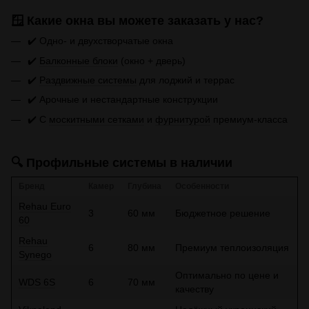
🪟 Какие окна вы можете заказать у нас?
✔️ Одно- и двухстворчатые окна
✔️
Балконные блоки
(окно + дверь)
✔️
Раздвижные системы
для лоджий и террас
✔️ Арочные и нестандартные конструкции
✔️ С
москитными сетками
и
фурнитурой
премиум-класса
🔍 Профильные системы в наличии
Бренд
Камер
Глубина
Особенности
Rehau Euro
3
60 мм
Бюджетное решение
60
Rehau
6
80 мм
Премиум теплоизоляция
Synego
Оптимально по цене и
WDS 6S
6
70 мм
качеству