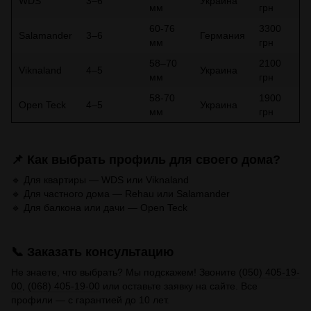
WDS
3–6
Украина
мм
грн
60-76
3300
Salamander
3–6
Германия
мм
грн
58–70
2100
Viknaland
4–5
Украина
мм
грн
58-70
1900
Open Teck
4–5
Украина
мм
грн
📌 Как выбрать профиль для своего дома?
🔹 Для квартиры — WDS или Viknaland
🔹 Для частного дома — Rehau или Salamander
🔹 Для балкона или дачи — Open Teck
📞 Заказать консультацию
Не знаете, что выбрать? Мы подскажем! Звоните
(050) 405-19-
00
,
(068) 405-19-00
или оставьте заявку на сайте. Все
профили — с гарантией до 10 лет.