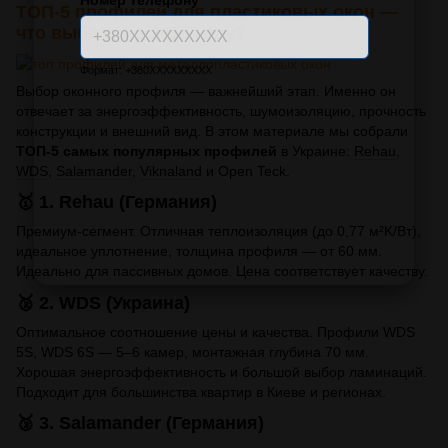
Номер телефону
*
ТОП-5 профилей для пластиковых окон —
что выбрать в 2025 году?
Формат: +380XXXXXXXXX
Выбор оконного профиля — важнейший этап. Именно он
отвечает за энергоэффективность, шумоизоляцию, прочность
конструкции и внешний вид. В этом материале мы собрали
ТОП-5 самых популярных профилей
в Украине:
Rehau
,
WDS
,
Salamander
,
Viknaland
и Open Teck.
🥇 1. Rehau (Германия)
Премиум-сегмент. Отличная теплоизоляция (до 0,77 м²K/Вт),
идеальное уплотнение, толщина профиля — от 60 мм.
Идеально для пассивных домов. Цена соответствует качеству.
🥈 2. WDS (Украина)
Оптимальное соотношение цены и качества. Профили WDS
5S, WDS 6S — 5–6 камер, монтажная глубина 70 мм.
Хорошая энергоэффективность и большой выбор ламинаций.
Подходит для большинства квартир в Киеве и регионах.
🥉 3. Salamander (Германия)