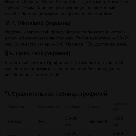
Известный бренд. Серия Streamline — до 6 камер, монтажная
глубина 76 мм. Хорошая шумоизоляция, современный
дизайн. Часто используется в офисах и новостройках.
🏅 4. Viknaland (Украина)
Надёжный украинский бренд. Часто используется в частных
домах и бюджетных новостройках. Глубина монтажа — 58–70
мм. Количество камер — 3–5. Прочное ПВХ, доступная цена.
🎖️ 5. Open Teck (Украина)
Бюджетный сегмент. Профили с 4–5 камерами, глубина 58
мм. Часто используются для остекления балконов, дач и
хозяйственных помещений.
🔍 Сравнительная таблица профилей
Цена/м²
Профиль
Камерность
Глубина
Страна
(от)
60–86
3500
Rehau
3–7
Германия
мм
грн
60-76
2500