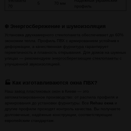
Viknaland
Надёжный украинский
5
70 мм
70
профиль
❄️ Энергосбережение и шумоизоляция
Установка
двухкамерного стеклопакета
обеспечивает до 60%
экономии тепла. Профиль ПВХ с армированием устойчив к
деформации, а качественная
фурнитура
гарантирует
герметичность и плавность открывания. Для домов на шумных
улицах — рекомендуем
энергосберегающие стеклопакеты
с
улучшенной звукоизоляцией.
🏭 Как изготавливаются окна ПВХ?
Наш
завод пластиковых окон
в Киеве — это
автоматизированное производство: от распила профиля и
армирования до установки фурнитуры. Все
Rehau окна
и
другие профили проходят контроль качества. Вы получаете
долговечные, надёжные конструкции, соответствующие
европейским стандартам.