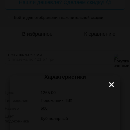
Нашли дешевле? Сделаем скидку! 😉
Войти
для отображения накопительной скидки
%
В избранное
К сравнению
ПОКУПКА ЧАСТЯМИ
3 платежа по 421.67 грн
Характеристики
×
Цена
1265.00
Тип изделия
Подоконник ПВХ
Размер
600
Цвет
Дуб полярный
подоконника