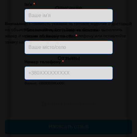
Ім'я
*
Описание
Внимание!
Стоимость указана за готовое изделие с доставкой
на объект. Без монтажа. Если Вам необходимо выполнить
Населений пункт (замір та монтаж
замер и монтаж, обращайтесь по телефону или оставляйте
тільки по Києву та обл.
*
заявку на обратный звонок.
Отзывы
Номер телефону
*
Формат: +380XXXXXXXXX
Добавьте первый отзыв
Написать отзыв