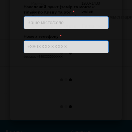
Размер
1200x1400
Населений пункт (замір та монтаж
Цвет
Белый
тільки по Києву та обл.
*
Описание
Новый отзыв или комментар
Доставка
Оплата
Гарантия
Номер телефону
*
Формат: +380XXXXXXXXX
Каталог
Клиентам