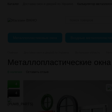
Перейти к основному контенту
Каталог
Доставка окон и дверей по Украине
Калькулятор металлопл
Отзывы о магазине
єВідновлення
Оплата, доставка и возврат
Публичный Договор (Оферта)
Регулировка пластиковых окон
Металлопластиковые окна
Входные металлопласти
Главная
Доставка окон и дверей по Украине
Волынская область
Мета
Металлопластические окн
В наличии
Оставить отзыв
4
4