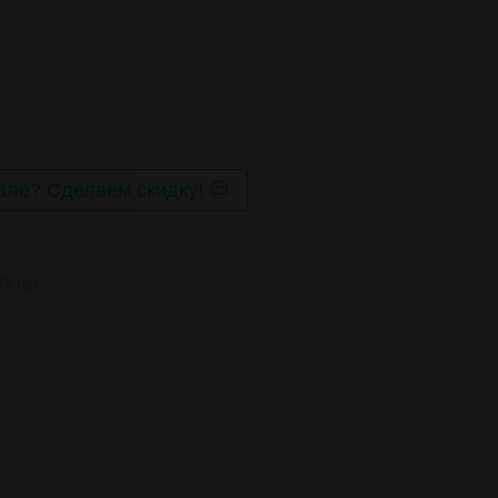
ле? Сделаем скидку! 😉
75 грн