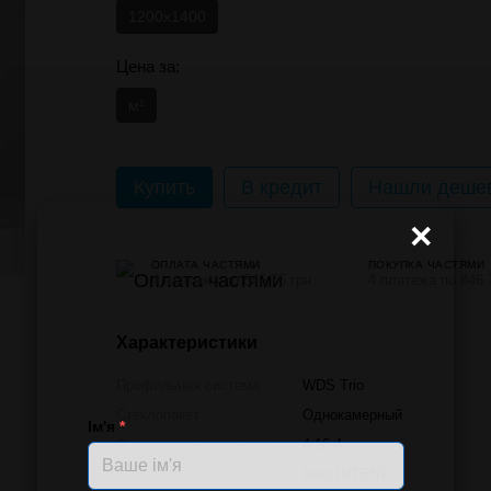
1200x1400
Цена за:
м²
Купить
В кредит
Нашли дешев
×
ОПЛАТА ЧАСТЯМИ
ПОКУПКА ЧАСТЯМИ
4 платежа по 846.75 грн
4 платежа по 846.
Характеристики
Профильная система
WDS Trio
Стеклопакет
Однокамерный
Ім'я
*
Формула стеклопакета
4-16-4
Фурнитура
Axor INTENT