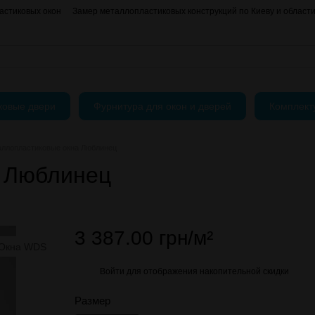
астиковых окон
Замер металлопластиковых конструкций по Киеву и област
О нас
Контактная информация
АКЦИИ
Блог
Пользовательское согла
ковые двери
Фурнитура для окон и дверей
Комплек
ллопластиковые окна Люблинец
а Люблинец
3 387.00 грн/м²
Войти
для отображения накопительной скидки
%
Размер