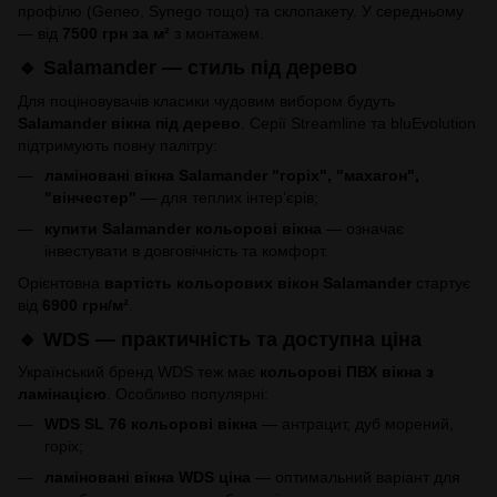
профілю (Geneo, Synego тощо) та склопакету. У середньому
— від
7500 грн за м²
з монтажем.
🔹 Salamander — стиль під дерево
Для поціновувачів класики чудовим вибором будуть
Salamander вікна під дерево
. Серії Streamline та bluEvolution
підтримують повну палітру:
ламіновані вікна Salamander "горіх", "махагон",
"вінчестер"
— для теплих інтер’єрів;
купити Salamander кольорові вікна
— означає
інвестувати в довговічність та комфорт.
Орієнтовна
вартість кольорових вікон Salamander
стартує
від
6900 грн/м²
.
🔹 WDS — практичність та доступна ціна
Український бренд WDS теж має
кольорові ПВХ вікна з
ламінацією
. Особливо популярні:
WDS SL 76 кольорові вікна
— антрацит, дуб морений,
горіх;
ламіновані вікна WDS ціна
— оптимальний варіант для