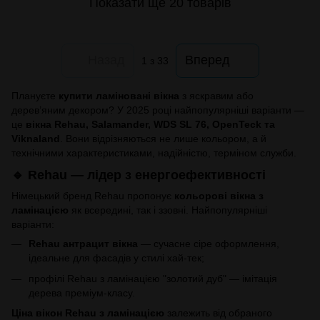
Показати ще 20 товарів
Назад
Вперед
1
з 33
Плануєте
купити ламіновані вікна
з яскравим або
дерев’яним декором? У 2025 році найпопулярніші варіанти —
це
вікна Rehau, Salamander, WDS SL 76, OpenTeck та
Viknaland
. Вони відрізняються не лише кольором, а й
технічними характеристиками, надійністю, терміном служби.
🔹 Rehau — лідер з енергоефективності
Німецький бренд Rehau пропонує
кольорові вікна з
ламінацією
як всередині, так і ззовні. Найпопулярніші
варіанти:
Rehau антрацит вікна
— сучасне сіре оформлення,
ідеальне для фасадів у стилі хай-тек;
профілі Rehau з ламінацією "золотий дуб" — імітація
дерева преміум-класу.
Ціна вікон Rehau з ламінацією
залежить від обраного