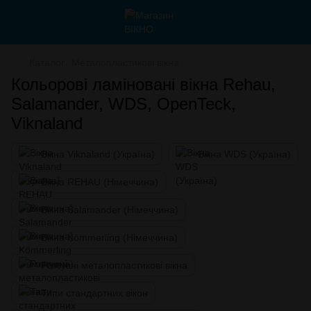
Каталог
Металопластикові вікна
Кольорові ламіновані вікна Rehau,
Salamander, WDS, OpenTeck,
Viknaland
Вікна Viknaland (Україна)
Вікна WDS (Україна)
Вікна REHAU (Німеччина)
Вікна Salamander (Німеччина)
Вікна Kömmerling (Німеччина)
Розсувні металопластикові вікна
Типи стандартних вікон