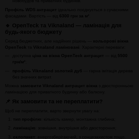
новобудов та приватних будинків.
Профіль WDS антрацит
ідеально поєднується з сучасними
фасадами. Вартість — від
6300 грн за м²
.
🔹 OpenTeck та Viknaland — ламінація для
будь-якого бюджету
Серед бюджетних, але надійних рішень —
кольорові вікна
OpenTeck
та
Viknaland ламіновані
. Характерні переваги:
доступна
ціна на вікна OpenTeck антрацит
— від
5500
грн/м²
;
профіль Viknaland золотий дуб
— гарна імітація дерева
без значних витрат.
Можна
замовити Viknaland антрацит вікна
з двосторонньою
ламінацією для приватного будинку або балкону.
📌 Як замовити та не переплатити?
Щоб не переплатити, варто звернути увагу на:
тип профілю
: кількість камер, монтажна глибина;
ламінацію
: зовнішня, внутрішня або двостороння;
склопакет
: енергозберігаючий, з сонцезахистом тощо.