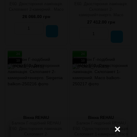
E60. Двостороння ламінація.
E60. Двостороння ламінація.
Склопакет 2-камерний.. Масо
Склопакет 2-
камерний+енерго. Масо
26 066.00 грн
27 412.00 грн
24
24
10
10
Вікна REHAU
Вікна REHAU
Балкон Г-подібний REHAU
Балкон Г-подібний REHAU
×
E60. Двостороння ламінація.
E60. Одностороння ламінація.
Склопакет 2-
Склопакет 1-камерний. Масо