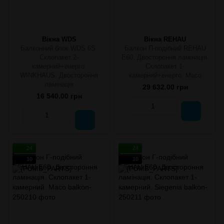
Вікна WDS
Вікна REHAU
Балконний блок WDS 6S.
Балкон П-подібний REHAU
Склопакет 2-
E60. Двостороння ламінація.
камерний+енерго.
Склопакет 1-
WINKHAUS. Двостороння
камерний+енерго. Масо
ламінація
29 632.00 грн
16 540.00 грн
24
24
10
10