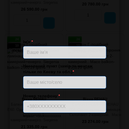
камерний+енерго. Siegenia
20 780.00 грн
26 590.00 грн
24
24
Ім'я
*
10
10
Населений пункт (замір та монтаж
тільки по Києву та обл.)
*
Номер телефону
*
Вікна REHAU
Вікна REHAU
Балкон Г-подібний REHAU
Балкон Г-подібний REHAU
E60. Одностороння ламінація.
E60. Одностороння ламінація.
Склопакет 1-
Склопакет 2-камерний.. Масо
Формат: +380XXXXXXXXX
камерний+енерго. Siegenia
23 274.00 грн
21 335.00 грн