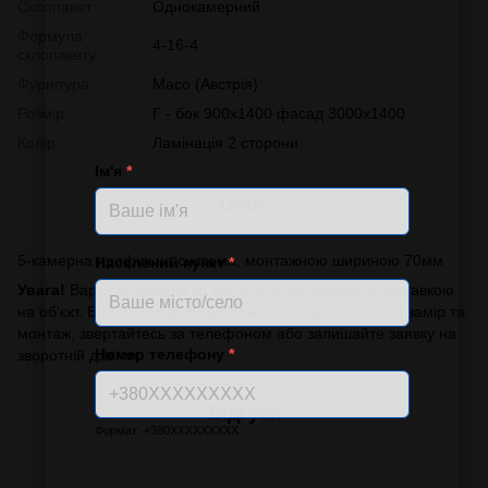
Склопакет
Однокамерний
Формула
4-16-4
склопакету
Фурнітура
Масо (Австрія)
Розмір
Г - бок 900х1400 фасад 3000х1400
Колір
Ламінація 2 сторони
Ім'я
*
Опис
5-камерна профільна система, монтажною шириною 70мм
Населений пункт
*
Увага!
Вартість вказана за виготовлення виробу з доставкою
на об'єкт. Без монтажу. Якщо Вам необхідно виконати замір та
монтаж, звертайтесь за телефоном або залишайте заявку на
Номер телефону
*
зворотній дзвінок.
Відгуки
Формат: +380XXXXXXXXX