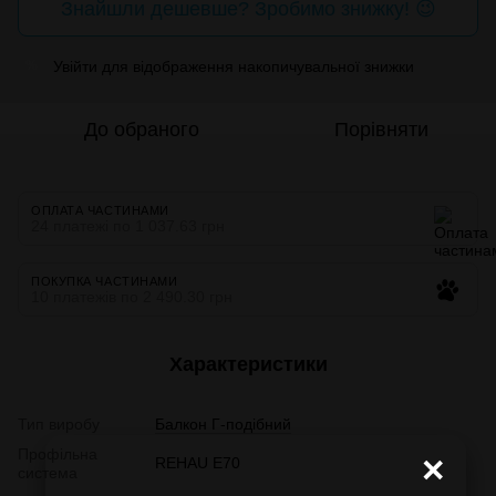
Знайшли дешевше? Зробимо знижку! 😉
Увійти
для відображення накопичувальної знижки
%
До обраного
Порівняти
ОПЛАТА ЧАСТИНАМИ
24 платежі по 1 037.63 грн
ПОКУПКА ЧАСТИНАМИ
10 платежів по 2 490.30 грн
Характеристики
Тип виробу
Балкон Г-подібний
Профільна
×
REHAU E70
система