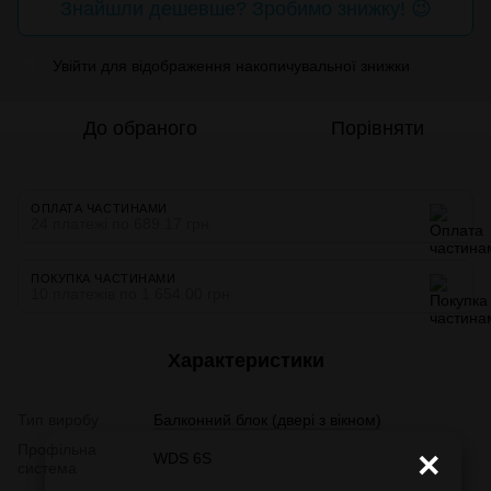
Знайшли дешевше? Зробимо знижку! 😉
Увійти
для відображення накопичувальної знижки
%
До обраного
Порівняти
ОПЛАТА ЧАСТИНАМИ
24 платежі по 689.17 грн
ПОКУПКА ЧАСТИНАМИ
10 платежів по 1 654.00 грн
Характеристики
Тип виробу
Балконний блок (двері з вікном)
Профільна
×
WDS 6S
система