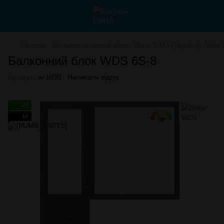
Каталог
Металопластикові вікна
Вікна WDS (Україна)
Wds 
Балконний блок WDS 6S-8
Артикул:
w-1030
Написати відгук
24
10