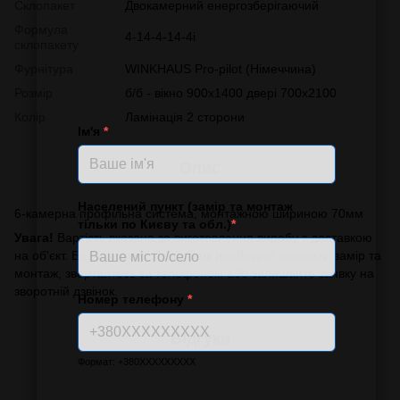
Склопакет
Двокамерний енергозберігаючий
Формула
4-14-4-14-4і
склопакету
Фурнітура
WINKHAUS Pro-pilot (Німеччина)
Розмір
б/б - вікно 900х1400 двері 700х2100
Колір
Ламінація 2 сторони
Ім'я
*
Опис
Населений пункт (замір та монтаж
6-камерна профільна система, монтажною шириною 70мм
тільки по Києву та обл.)
*
Увага!
Вартість вказана за виготовлення виробу з доставкою
на об'єкт. Без монтажу. Якщо Вам необхідно виконати замір та
монтаж, звертайтесь за телефоном або залишайте заявку на
зворотній дзвінок.
Номер телефону
*
Відгуки
Формат: +380XXXXXXXXX