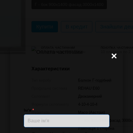
Г - бок 900х1400 фасад 3000х1400
Купити
В кредит
Знайшли деш
ОПЛАТА ЧАСТИНАМИ
ПОКУПКА ЧАСТИНА
24 платежі по 969.75 грн
10 платежів по 2 
×
Характеристики
Тип виробу
Балкон Г-подібний
Профільна система
REHAU E60
Склопакет
Двокамерний
Формула склопакету
4-10-4-10-4
Ім'я
*
Фурнітура
Масо (Австрія)
Розмір
Г - бок 900х1400 фасад 3000х
Колір
Ламінація 1 сторона