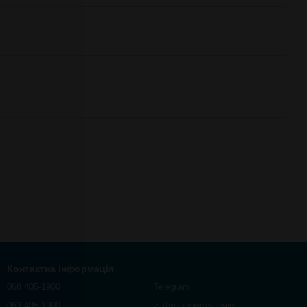
Контактна інформація
068 405-1900
Telegram
063 405-1900
> Для користувачів