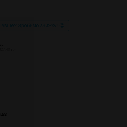
евше? Зробимо знижку! 😉
МИ
327.40 грн
1400