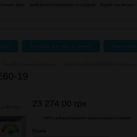
тикових вікон
Замір металопластикових конструкцій
Відгуки про магазин
АКЦІЇ
Блог
Угода користувача
Публічний Договір (Оферта)
двері
Фурнітура для вікон та дверей
Комплектую
Rehau E60 (трикамерний профіль)
Балкон Г-подібний REHAU E60. Одностороння л
E60-19
23 274.00 грн
Увійти
для відображення накопичувальної знижки
%
Розмір