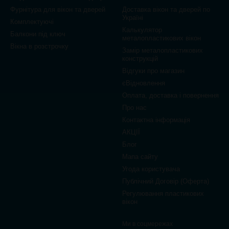
Фурнітура для вікон та дверей
Доставка вікон та дверей по
Україні
Комплектуючі
Калькулятор
Балкони під ключ
металопластикових вікон
Вікна в розстрочку
Замір металопластикових
конструкцій
Відгуки про магазин
єВідновлення
Оплата, доставка і повернення
Про нас
Контактна інформація
АКЦІЇ
Блог
Мапа сайту
Угода користувача
Публічний Договір (Оферта)
Регулювання пластикових
вікон
Ми в соцмережах