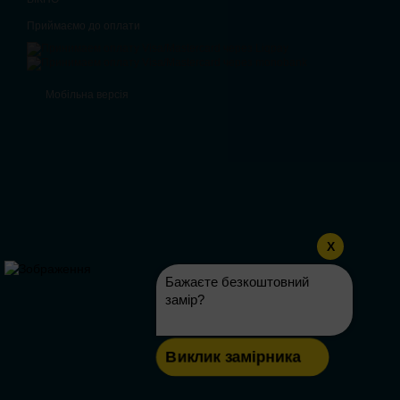
Приймаємо до оплати
Мобільна версія
X
Бажаєте безкоштовний
замір?
Виклик замірника