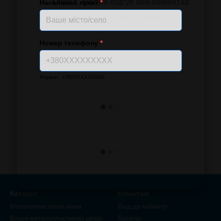
Опис
Новий відгук або коментар
Населений пункт
*
Доставка
Оплата
Гарантія
Номер телефону
*
Формат: +380XXXXXXXXX
Каталог
Клієнтам
Металопластикові вікна
Вхід до кабінету
Вхідні металопластикові двері
Каталог