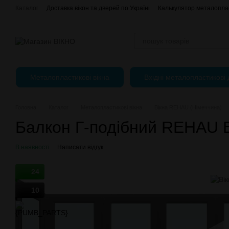
Перейти до основного контенту
Каталог
Доставка вікон та дверей по Україні
Калькулятор металоплас
Оплата, доставка і повернення
Про нас
Контактна інформація
Регулювання пластикових вікон
Металопластикові вікна
Вхідні металопластикові 
Головна
Каталог
Металопластикові вікна
Вікна REHAU (Німеччина)
Балкон Г-подібний REHAU 
В наявності
Написати відгук
24
10