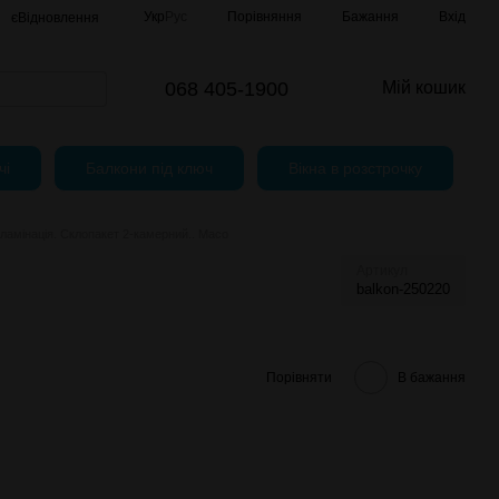
Порівняння
Укр
Рус
Бажання
Вхід
єВідновлення
068 405-1900
Мій кошик
чі
Балкони під ключ
Вікна в розстрочку
амінація. Склопакет 2-камерний.. Масо
Артикул
balkon-250220
Порівняти
В бажання