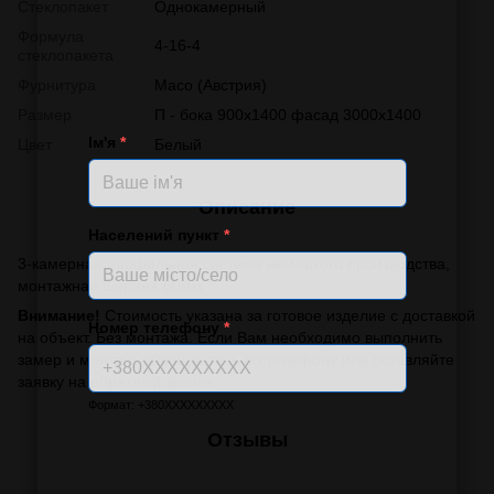
Стеклопакет
Однокамерный
Формула
4-16-4
стеклопакета
Фурнитура
Масо (Австрия)
Размер
П - бока 900х1400 фасад 3000х1400
Ім'я
*
Цвет
Белый
Описание
Населений пункт
*
3-камерная профильная система немецкого производства,
монтажная ширина 60мм
Внимание!
Стоимость указана за готовое изделие с доставкой
Номер телефону
*
на объект. Без монтажа. Если Вам необходимо выполнить
замер и монтаж, обращайтесь по телефону или оставляйте
заявку на обратный звонок.
Формат: +380XXXXXXXXX
Отзывы