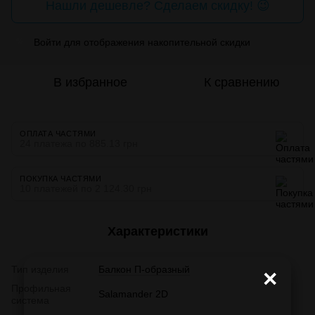
Нашли дешевле? Сделаем скидку! 😉
Войти
для отображения накопительной скидки
%
В избранное
К сравнению
ОПЛАТА ЧАСТЯМИ
24 платежа по 885.13 грн
ПОКУПКА ЧАСТЯМИ
10 платежей по 2 124.30 грн
Характеристики
Тип изделия
Балкон П-образный
×
Профильная
Salamander 2D
система