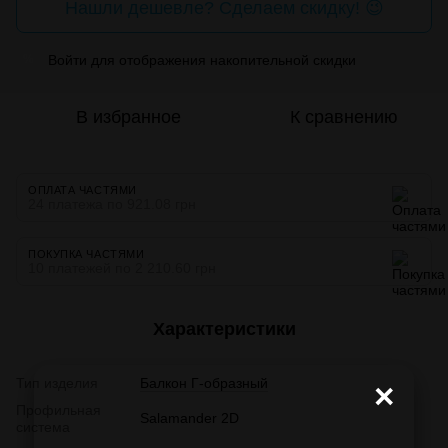
Нашли дешевле? Сделаем скидку! 😉
Войти
для отображения накопительной скидки
%
В избранное
К сравнению
ОПЛАТА ЧАСТЯМИ
24 платежа по 921.08 грн
ПОКУПКА ЧАСТЯМИ
10 платежей по 2 210.60 грн
Характеристики
Тип изделия
Балкон Г-образный
×
Профильная
Salamander 2D
система