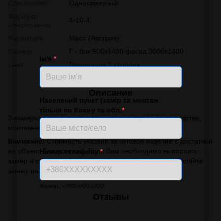
Стеклопакет
Однокамерный
Формула
4-16-4
стеклопакета
Фурнитура
Масо (Австрия)
Размер
Г - бок 900х1400 фасад 3000х1400
Ім'я
*
Цвет
Ламинация 1 сторона
Описание
Населений пункт (замір та монтаж
тільки по Києву та обл.
*
3-камерная профильная система немецкого производства,
монтажная ширина 60мм
Внимание!
Стоимость указана за готовое изделие с доставкой
на объект. Без монтажа. Если Вам необходимо выполнить
Номер телефону
*
замер и монтаж, обращайтесь по телефону или оставляйте
заявку на обратный звонок.
Формат: +380XXXXXXXXX
Отзывы