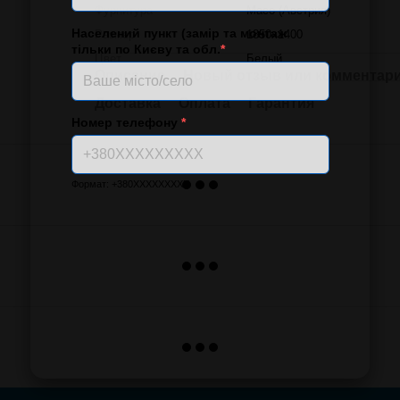
Фурнитура
Масо (Австрия)
Населений пункт (замір та монтаж
Размер
1850х1400
тільки по Києву та обл.
*
Цвет
Белый
Описание
Новый отзыв или комментар
Доставка
Оплата
Гарантия
Номер телефону
*
Формат: +380XXXXXXXXX