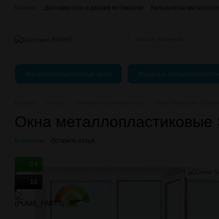
Перейти к основному контенту
Каталог
Доставка окон и дверей по Украине
Калькулятор металлопл
Отзывы о магазине
єВідновлення
Оплата, доставка и возврат
Публичный Договор (Оферта)
Регулировка пластиковых окон
Металлопластиковые окна
Входные металлопласти
Главная
Каталог
Металлопластиковые окна
Окна Salamander (Герма
Окна металлопластиковые 
В наличии
Оставить отзыв
24
10