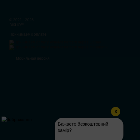
© 2021 - 2026
ВІКНО™
Принимаем к оплате
Мобильная версия
X
Бажаєте безкоштовний
замір?