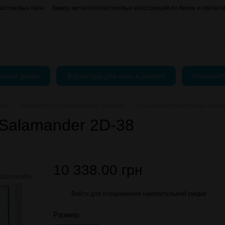
астиковых окон
Замер металлопластиковых конструкций по Киеву и област
О нас
Контактная информация
АКЦИИ
Блог
Пользовательское согла
ковые двери
Фурнитура для окон и дверей
Комплек
ния)
Salamander 2D (трехкамерный профиль)
Окна металлопластиковые Salama
Salamander 2D-38
10 338.00 грн
Войти
для отображения накопительной скидки
%
Размер