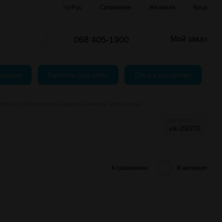
Сравнение
Укр
Рус
Желания
Вход
и
шение
068 405-1900
Мой заказ
тующие
Балконы под ключ
Окна в рассрочку
nder 2D. Стеклопакет 2-камерный+энерго. Maco Белый
Артикул
vik-250770
К сравнению
В желания