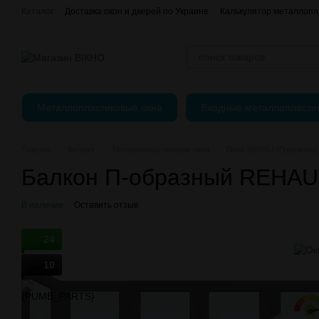
Перейти к основному контенту
Каталог
Доставка окон и дверей по Украине
Калькулятор металлопл
єВідновлення
Оплата, доставка и возврат
О нас
Контактная и
Регулировка пластиковых окон
Металлопластиковые окна
Входные металлопласти
Главная
Каталог
Металлопластиковые окна
Окна REHAU (Германия)
Балкон П-образный REHAU 
В наличии
Оставить отзыв
24
10