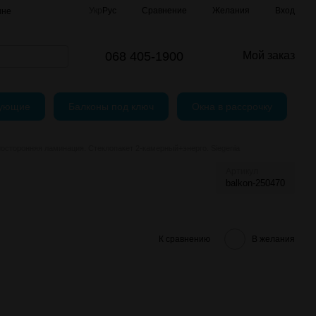
Сравнение
Укр
Рус
Желания
Вход
ине
говор (Оферта)
068 405-1900
Мой заказ
тующие
Балконы под ключ
Окна в рассрочку
сторонняя ламинация. Стеклопакет 2-камерный+энерго. Siegenia
Артикул
balkon-250470
К сравнению
В желания