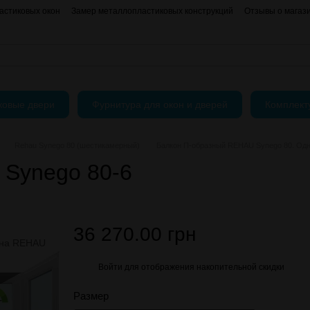
астиковых окон
Замер металлопластиковых конструкций
Отзывы о магаз
нформация
АКЦИИ
Блог
Пользовательское соглашение
Публичный До
ковые двери
Фурнитура для окон и дверей
Комплек
Rehau Synego 80 (шестикамерный)
Балкон П-образный REHAU Synego 80. Одно
Synego 80-6
36 270.00 грн
Войти
для отображения накопительной скидки
%
Размер