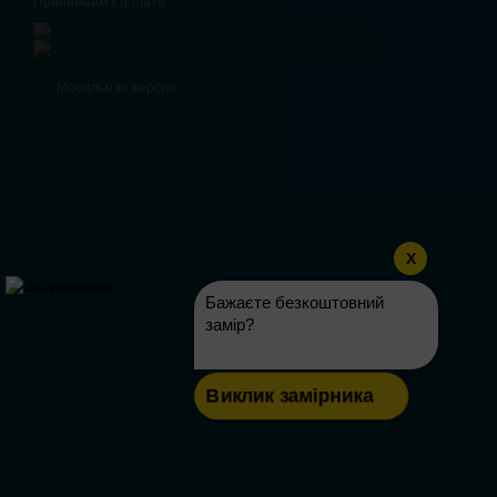
Принимаем к оплате
Мобильная версия
X
Бажаєте безкоштовний
замір?
Виклик замірника