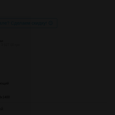
ле? Сделаем скидку! 😉
МИ
 3 627.00 грн
ающий
0х1400
ий