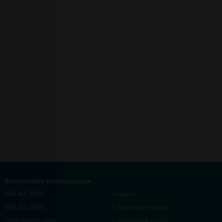
Контактная информация
068 405-1900
Telegram
063 405-1900
> Для користувачів
> Тендерний відділ
Перезвонить вам?