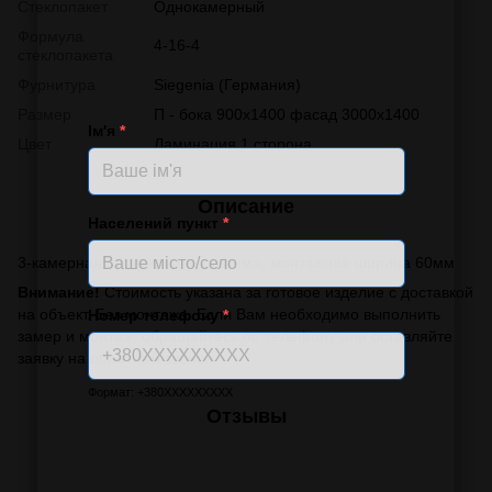
Стеклопакет
Однокамерный
Формула
4-16-4
стеклопакета
Фурнитура
Siegenia (Германия)
Размер
П - бока 900х1400 фасад 3000х1400
Ім'я
*
Цвет
Ламинация 1 сторона
Описание
Населений пункт
*
3-камерная профильная система, монтажная ширина 60мм
Внимание!
Стоимость указана за готовое изделие с доставкой
на объект. Без монтажа. Если Вам необходимо выполнить
Номер телефону
*
замер и монтаж, обращайтесь по телефону или оставляйте
заявку на обратный звонок.
Формат: +380XXXXXXXXX
Отзывы