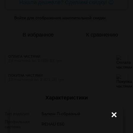
Нашли дешевле? Сделаем скидку! 😉
Войти
для отображения накопительной скидки
%
В избранное
К сравнению
ОПЛАТА ЧАСТЯМИ
24 платежа по 1 008.83 грн
ПОКУПКА ЧАСТЯМИ
10 платежей по 2 421.20 грн
Характеристики
×
Тип изделия
Балкон П-образный
Профильная
REHAU E60
система