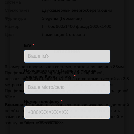
система
Стеклопакет
Двухкамерный энергосберегающий
Фурнитура
Siegenia (Германия)
Размер
Г - бок 900х1400 фасад 3000х1400
Цвет
Ламинация 1 сторона
Ім'я
*
Описание
6-камерная профильная система, монтажная ширина 86мм.
Населений пункт (замір та монтаж
Профильная система армирована стеклофиброй,
тільки по Києву та обл.
*
позволяющей изготавливать окна со створками высотой до 2.8
метров в белом и до 2.7 метров в цветном исполнении.
Профильная система комплектуется стеклопакетом толщиной
52мм
Номер телефону
*
Внимание!
Стоимость указана за готовое изделие с доставкой
на объект. Без монтажа. Если Вам необходимо выполнить
замер и монтаж, обращайтесь по телефону или оставляйте
заявку на обратный звонок.
Формат: +380XXXXXXXXX