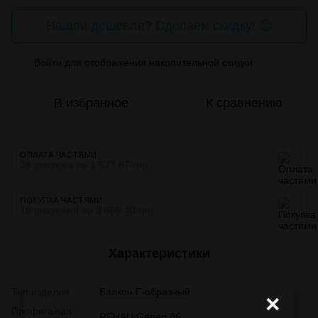
Нашли дешевле? Сделаем скидку! 😉
Войти
для отображения накопительной скидки
%
В избранное
К сравнению
ОПЛАТА ЧАСТЯМИ
24 платежа по 1 527.67 грн
ПОКУПКА ЧАСТЯМИ
10 платежей по 3 666.40 грн
Характеристики
Тип изделия
Балкон Г-образный
×
Профильная
REHAU Geneo 86