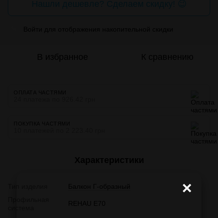
Нашли дешевле? Сделаем скидку! 😉
Войти
для отображения накопительной скидки
%
В избранное
К сравнению
ОПЛАТА ЧАСТЯМИ
24 платежа по 926.42 грн
ПОКУПКА ЧАСТЯМИ
10 платежей по 2 223.40 грн
Характеристики
×
Тип изделия
Балкон Г-образный
Профильная
REHAU E70
система