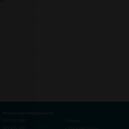
ий
Контактная информация
068 405-1900
Telegram
063 405-1900
> Для користувачів