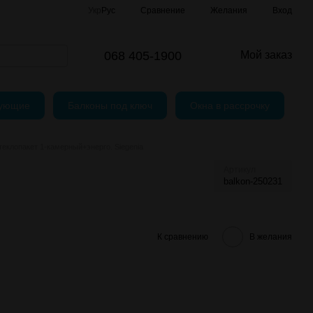
Сравнение
Укр
Рус
Желания
Вход
и
шение
068 405-1900
Мой заказ
тующие
Балконы под ключ
Окна в рассрочку
еклопакет 1-камерный+энерго. Siegenia
Артикул
balkon-250231
К сравнению
В желания