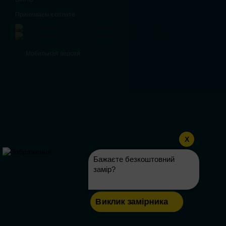
Принимаем к оплате
Мобильная версия
X
Бажаєте безкоштовний
замір?
Виклик замірника