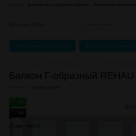
Перейти к основному контенту
Каталог
Доставка окон и дверей по Украине
Калькулятор металлопл
Отзывы о магазине
єВідновлення
Оплата, доставка и возврат
Публичный Договор (Оферта)
Регулировка пластиковых окон
Металлопластиковые окна
Входные металлопласти
Главная
Каталог
Металлопластиковые окна
Окна REHAU (Германия)
Балкон Г-образный REHAU
В наличии
Оставить отзыв
24
10