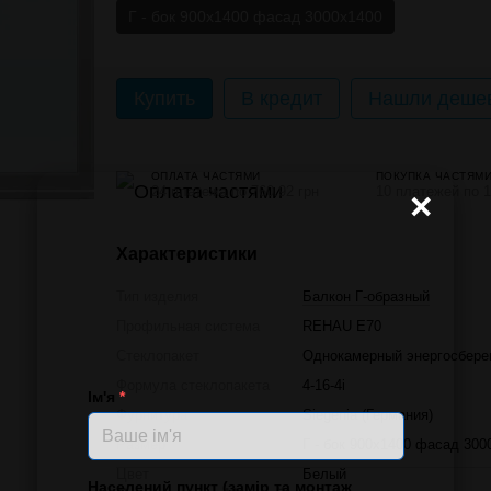
Г - бок 900х1400 фасад 3000х1400
Купить
В кредит
Нашли дешев
ОПЛАТА ЧАСТЯМИ
ПОКУПКА ЧАСТЯМ
24 платежа по 760.92 грн
10 платежей по 1
×
Характеристики
Тип изделия
Балкон Г-образный
Профильная система
REHAU E70
Стеклопакет
Однокамерный энергосбер
Формула стеклопакета
4-16-4i
Ім'я
*
Фурнитура
Siegenia (Германия)
Размер
Г - бок 900х1400 фасад 300
Цвет
Белый
Населений пункт (замір та монтаж