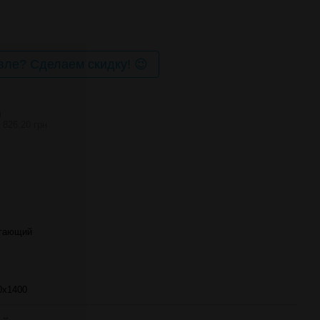
ле? Сделаем скидку! 😉
И
 826.20 грн
егающий
0х1400