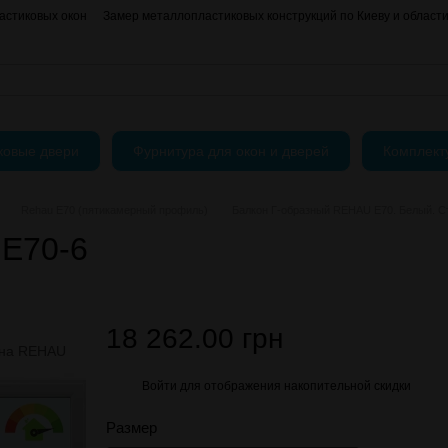
астиковых окон
Замер металлопластиковых конструкций по Киеву и област
О нас
Контактная информация
АКЦИИ
Блог
Пользовательское согла
ковые двери
Фурнитура для окон и дверей
Комплек
Rehau E70 (пятикамерный профиль)
Балкон Г-образный REHAU E70. Белый. Ст
 E70-6
18 262.00 грн
Войти
для отображения накопительной скидки
%
Размер