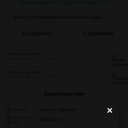
Нашли дешевле? Сделаем скидку! 😉
Войти
для отображения накопительной скидки
%
В избранное
К сравнению
ОПЛАТА ЧАСТЯМИ
24 платежа по 741.17 грн
ПОКУПКА ЧАСТЯМИ
10 платежей по 1 778.80 грн
Характеристики
×
Тип изделия
Балкон Г-образный
Профильная
REHAU E70
система