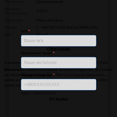
Стеклопакет
Однокамерный
Формула
4-16-4
стеклопакета
Фурнитура
Масо (Австрия)
Размер
Г - бок 900х1400 фасад 3000х1400
Ім'я
*
Цвет
Белый
Описание
Населений пункт
*
5-камерная профильная система, монтажная ширина 70мм
Внимание!
Стоимость указана за готовое изделие с доставкой
на объект. Без монтажа. Если Вам необходимо выполнить
Номер телефону
*
замер и монтаж, обращайтесь по телефону или оставляйте
заявку на обратный звонок.
Формат: +380XXXXXXXXX
Отзывы