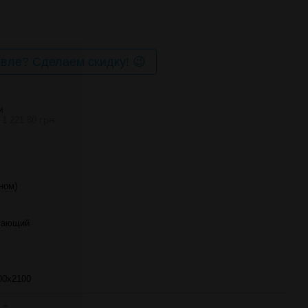
ле? Сделаем скидку! 😉
И
1 221.80 грн
ном)
гающий
00х2100