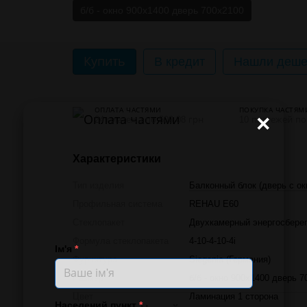
б/б - окно 900х1400 дверь 700х2100
Купить
В кредит
Нашли дешев
ОПЛАТА ЧАСТЯМИ
ПОКУПКА ЧАСТЯМ
×
24 платежа по 509.08 грн
10 платежей по 
Характеристики
Тип изделия
Балконный блок (дверь с ок
Профильная система
REHAU E60
Стеклопакет
Двухкамерный энергосбере
Формула стеклопакета
4-10-4-10-4і
Ім'я
*
Фурнитура
Siegenia (Германия)
Размер
б/б - окно 900х1400 дверь 7
Цвет
Ламинация 1 сторона
Населений пункт
*