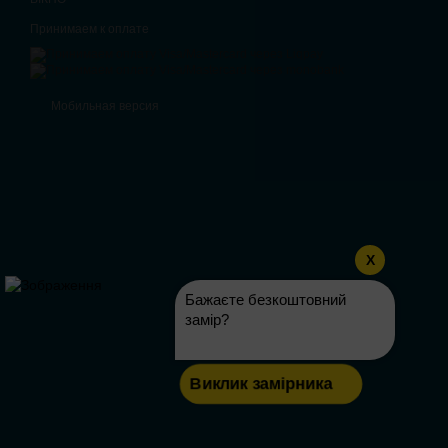
Принимаем к оплате
Мобильная версия
X
Бажаєте безкоштовний
замір?
Виклик замірника