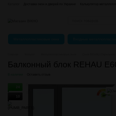
Перейти к основному контенту
Каталог
Доставка окон и дверей по Украине
Калькулятор металлопл
єВідновлення
Оплата, доставка и возврат
О нас
Контактная и
Регулировка пластиковых окон
Металлопластиковые окна
Входные металлопласти
Главная
Каталог
Металлопластиковые окна
Окна REHAU (Германия)
Балконный блок REHAU E6
В наличии
Оставить отзыв
24
10