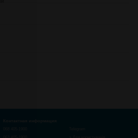
ий
Контактная информация
068 405-1900
Telegram
063 405-1900
> Для користувачів