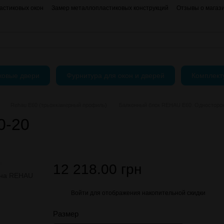
астиковых окон
Замер металлопластиковых конструкций
Отзывы о магаз
нформация
АКЦИИ
Блог
Пользовательское соглашение
Публичный До
ковые двери
Фурнитура для окон и дверей
Комплек
Rehau E60 (трьохкамерный профиль)
Балконный блок REHAU E60. Односторон
0-20
12 218.00 грн
Войти
для отображения накопительной скидки
%
Размер