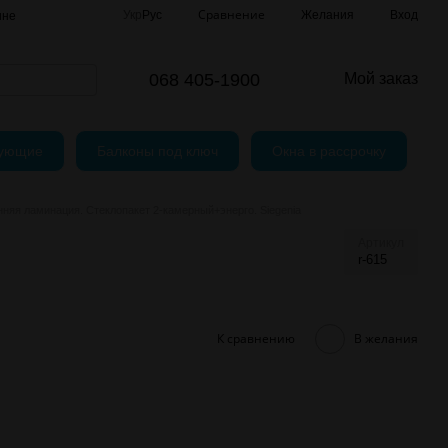
Сравнение
Укр
Рус
Желания
Вход
ине
говор (Оферта)
068 405-1900
Мой заказ
тующие
Балконы под ключ
Окна в рассрочку
няя ламинация. Стеклопакет 2-камерный+энерго. Siegenia
Артикул
r-615
К сравнению
В желания