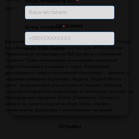
тільки по Києву та обл.
*
Цвет
Белый
Описание
Номер телефону
*
Металлопластиковая лоджия из профильной системы Rehau
Euro-Design 70 (E70). Размер конструкции 3000х1450 мм.
Формат: +380XXXXXXXXX
Премиальный пятикамерный ПВХ профиль с монтажной
глубиной 70 мм обеспечивает высочайшие показатели
энергосбережения и защиты от шума. В комплекте
двухкамерный энергосберегающий стеклопакет с аргоном и
надежная немецкая фурнитура Siegenia. Лоджия белого
цвета, предназначена для остекления больших проемов,
создавая комфортный микроклимат в помещении круглый год.
Производитель профиля: Rehau (Германия). Стоимость
указана за готовое изделие в сборе (рама, створки,
стеклопакеты, фурнитура и усилительные профили)
Отзывы