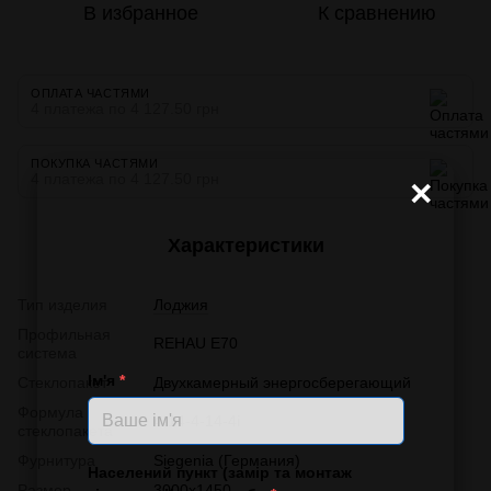
В избранное
К сравнению
ОПЛАТА ЧАСТЯМИ
4 платежа по 4 127.50 грн
ПОКУПКА ЧАСТЯМИ
4 платежа по 4 127.50 грн
×
Характеристики
Тип изделия
Лоджия
Профильная
REHAU E70
система
Ім'я
*
Стеклопакет
Двухкамерный энергосберегающий
Формула
4-14-4-14-4і
стеклопакета
Фурнитура
Siegenia (Германия)
Населений пункт (замір та монтаж
Размер
3000x1450