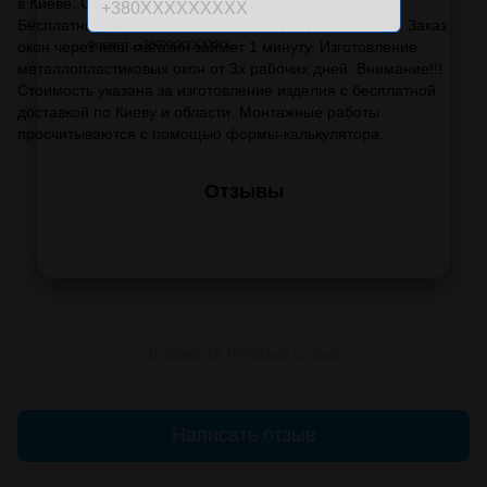
в Киеве. Самые низкие цены на пластиковые окна.
Бесплатный замер окон, балконов и дверей по Киеву. Заказ
окон через наш магазин займет 1 минуту. Изготовление
Формат: +380XXXXXXXXX
металлопластиковых окон от 3х рабочих дней. Внимание!!!
Стоимость указана за изготовление изделия с бесплатной
доставкой по Киеву и области. Монтажные работы
просчитываются с помощью формы-калькулятора.
Отзывы
Добавьте первый отзыв
Написать отзыв