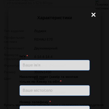
10 платежей по 1 573.60 грн
×
Характеристики
Тип изделия
Лоджия
Профильная
REHAU E70
система
Стеклопакет
Двухкамерный
Формула
Ім'я
*
4-14-4-14-4
стеклопакета
Фурнитура
Siegenia (Германия)
Размер
3000x1450
Населений пункт (замір та монтаж
Цвет
Белый
тільки по Києву та обл.
*
Описание
Номер телефону
*
Купить металлопластиковые окна у надежного производителя