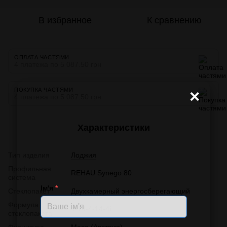
В избранное
К сравнению
ОПЛАТА ЧАСТЯМИ
4 платежа по 5 087.50 грн
ПОКУПКА ЧАСТЯМИ
×
4 платежа по 5 087.50 грн
Характеристики
Тип изделия
Лоджия
Профильная
REHAU Synego 80
система
Ім'я
*
Стеклопакет
Двухкамерный энергосберегающий
Формула
4-14-4-14-4і
стеклопакета
Фурнитура
Масо (Австрия)