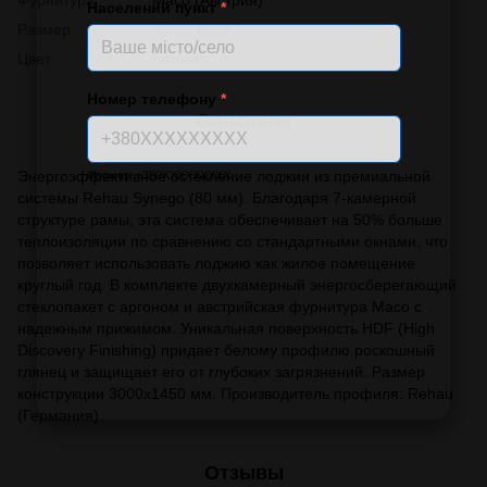
Населений пункт
*
Размер
3000x1450
Цвет
Белый
Номер телефону
*
Описание
Энергоэффективное остекление лоджии из премиальной
Формат: +380XXXXXXXXX
системы Rehau Synego (80 мм). Благодаря 7-камерной
структуре рамы, эта система обеспечивает на 50% больше
теплоизоляции по сравнению со стандартными окнами, что
позволяет использовать лоджию как жилое помещение
круглый год. В комплекте двухкамерный энергосберегающий
стеклопакет с аргоном и австрийская фурнитура Maco с
надежным прижимом. Уникальная поверхность HDF (High
Discovery Finishing) придает белому профилю роскошный
глянец и защищает его от глубоких загрязнений. Размер
конструкции 3000х1450 мм. Производитель профиля: Rehau
(Германия)
Отзывы