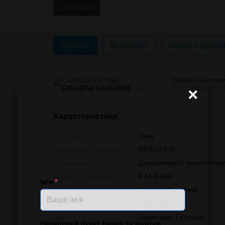
1200х1400
Купить
В кредит
Нашли дешев
ОПЛАТА ЧАСТЯМИ
ПОКУПКА ЧАСТЯМ
24 платежа по 369.13 грн
10 платежей по 8
×
Характеристики
Тип изделия
Окна
Профильная система
REHAU E70
Стеклопакет
Двухкамерный энергосбере
Формула стеклопакета
4-14-4-14-4і
Ім'я
*
Фурнитура
Siegenia (Германия)
Размер
1200х1400
Цвет
Ламинация 1 сторона
Населений пункт (замір та монтаж