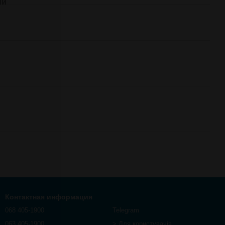
ий
Контактная информация
068 405-1900
Telegram
063 405-1900
> Для користувачів