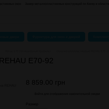
астиковых окон
Замер металлопластиковых конструкций по Киеву и област
О нас
Контактная информация
АКЦИИ
Блог
Пользовательское согла
ковые двери
Фурнитура для окон и дверей
Комплек
Rehau E70 (пятикамерный профиль)
Окна металлопластиковые REHAU E70. Од
 REHAU E70-92
8 859.00 грн
Войти
для отображения накопительной скидки
%
Размер