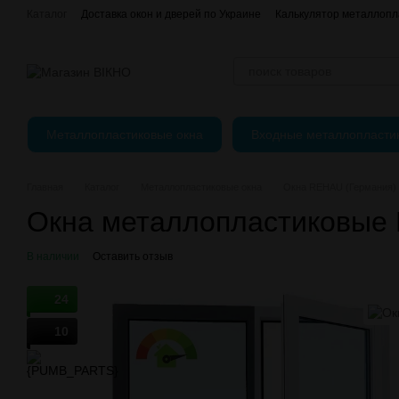
Перейти к основному контенту
Каталог
Доставка окон и дверей по Украине
Калькулятор металлопл
Отзывы о магазине
єВідновлення
Оплата, доставка и возврат
Публичный Договор (Оферта)
Регулировка пластиковых окон
Металлопластиковые окна
Входные металлопласти
Главная
Каталог
Металлопластиковые окна
Окна REHAU (Германия)
Окна металлопластиковые
В наличии
Оставить отзыв
24
10