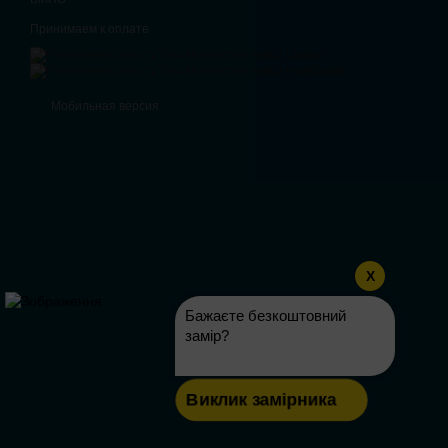
Принимаем к оплате
Мобильная версия
X
Бажаєте безкоштовний
замір?
Виклик замірника