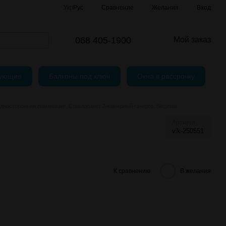
Сравнение
Укр
Рус
Желания
Вход
и
шение
068 405-1900
Мой заказ
тующие
Балконы под ключ
Окна в рассрочку
носторонняя ламинация. Стеклопакет 2-камерный+энерго. Siegenia
Артикул
vik-250551
К сравнению
В желания