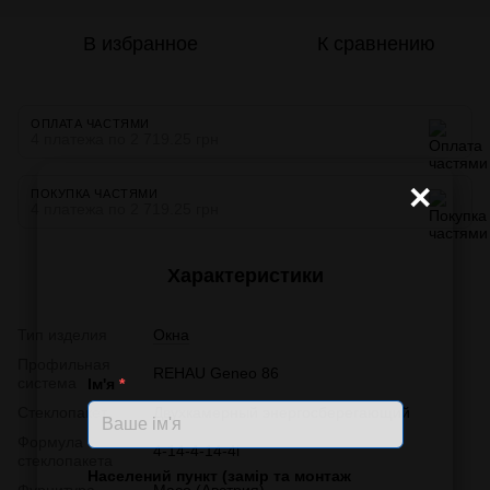
В избранное
К сравнению
ОПЛАТА ЧАСТЯМИ
4 платежа по 2 719.25 грн
×
ПОКУПКА ЧАСТЯМИ
4 платежа по 2 719.25 грн
Характеристики
Тип изделия
Окна
Профильная
REHAU Geneo 86
система
Ім'я
*
Стеклопакет
Двухкамерный энергосберегающий
Формула
4-14-4-14-4і
стеклопакета
Населений пункт (замір та монтаж
Фурнитура
Масо (Австрия)