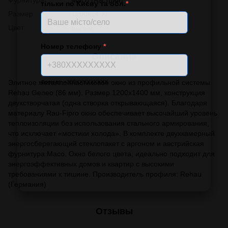
тільки по Києву та обл.
*
Размер
1200х1400
Цвет
Белый
Номер телефону
*
Описание
Элитное металлопластиковое окно из профильной системы
Формат: +380XXXXXXXXX
Rehau Geneo (86 мм). Размер 1200х1400 мм, конструкция
двухстворчатая (одна створка открывающаяся). Благодаря
материалу Rau-Fipro окно обеспечивает высочайший уровень
теплоизоляции без использования стального армирования,
что исключает «мостики холода». В комплекте двухкамерный
энергосберегающий стеклопакет с аргоном и австрийская
фурнитура Maco. Окно белого цвета, идеально подходит для
энергоэффективных домов и квартир с высокими
требованиями к тишине. Производитель профиля: Rehau
(Германия)
Отзывы