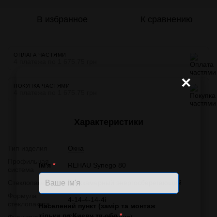
В избранное
К сравнению
ОПЛАТА ЧАСТЯМИ
4 платежа по 1 675.75 грн
×
ПОКУПКА ЧАСТЯМИ
4 платежа по 1 675.75 грн
Характеристики
Тип изделия
Окна
Профильная
Ім'я
*
REHAU Synego 80
система
Стеклопакет
Двухкамерный энергосберегающий
Формула
4-14-4-14-4і
стеклопакета
Населений пункт (замір та монтаж
тільки по Києву та обл.
*
Фурнитура
Siegenia (Германия)