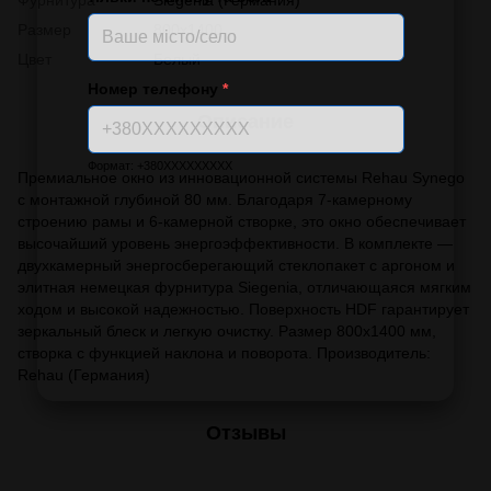
Размер
800x1400
Цвет
Белый
Номер телефону
*
Описание
Формат: +380XXXXXXXXX
Премиальное окно из инновационной системы Rehau Synego
с монтажной глубиной 80 мм. Благодаря 7-камерному
строению рамы и 6-камерной створке, это окно обеспечивает
высочайший уровень энергоэффективности. В комплекте —
двухкамерный энергосберегающий стеклопакет с аргоном и
элитная немецкая фурнитура Siegenia, отличающаяся мягким
ходом и высокой надежностью. Поверхность HDF гарантирует
зеркальный блеск и легкую очистку. Размер 800х1400 мм,
створка с функцией наклона и поворота. Производитель:
Rehau (Германия)
Отзывы