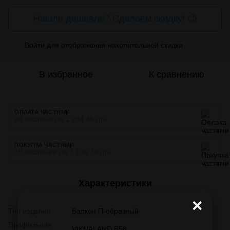
Нашли дешевле? Сделаем скидку! 😉
Войти
для отображения накопительной скидки
%
В избранное
К сравнению
ОПЛАТА ЧАСТЯМИ
24 платежа по 1 294.46 грн
ПОКУПКА ЧАСТЯМИ
10 платежей по 3 106.70 грн
Характеристики
×
Тип изделия
Балкон П-образный
Профильная
VIKNALAND B58