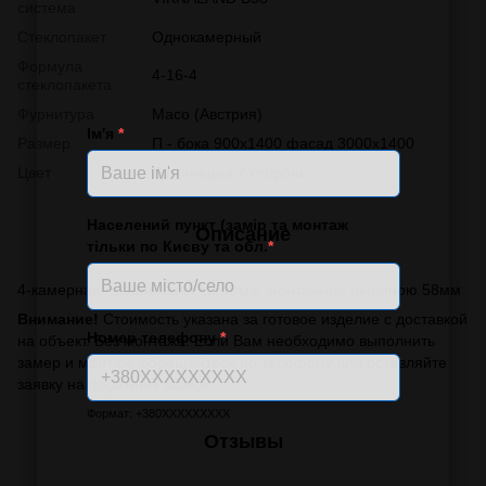
система
Стеклопакет
Однокамерный
Формула
4-16-4
стеклопакета
Фурнитура
Масо (Австрия)
Ім'я
*
Размер
П - бока 900х1400 фасад 3000х1400
Цвет
Ламинация 2 стороны
Населений пункт (замір та монтаж
Описание
тільки по Києву та обл.
*
4-камерная профильная система, монтажной шириною 58мм
Внимание!
Стоимость указана за готовое изделие с доставкой
Номер телефону
*
на объект. Без монтажа. Если Вам необходимо выполнить
замер и монтаж, обращайтесь по телефону или оставляйте
заявку на обратный звонок.
Формат: +380XXXXXXXXX
Отзывы