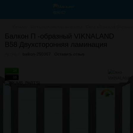
Каталог
Металлопластиковые окна
Окна Viknaland (Украин
Балкон П -образный VIKNALAND
B58 Двухсторонняя ламинация
Артикул:
balkon-250367
Оставить отзыв
24
10