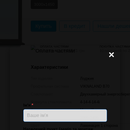
3000x1450
Купить
В кредит
Нашли дешев
ОПЛАТА ЧАСТЯМИ
ПОКУПКА ЧАСТЯМ
24 платежа по 899.21 грн
10 платежей по 2
×
Характеристики
Тип изделия
Лоджия
Профильная система
VIKNALAND B70
Стеклопакет
Двухкамерный энергосбере
Формула стеклопакета
4-14-4-14-4і
Ім'я
*
Фурнитура
Масо (Австрия)
Размер
3000x1450
Цвет
Ламинация 1 сторона
Населений пункт (замір та монтаж