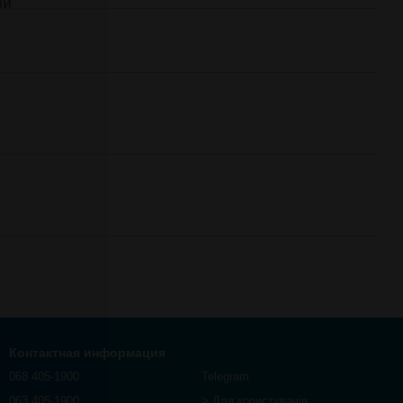
ий
Контактная информация
068 405-1900
Telegram
063 405-1900
> Для користувачів