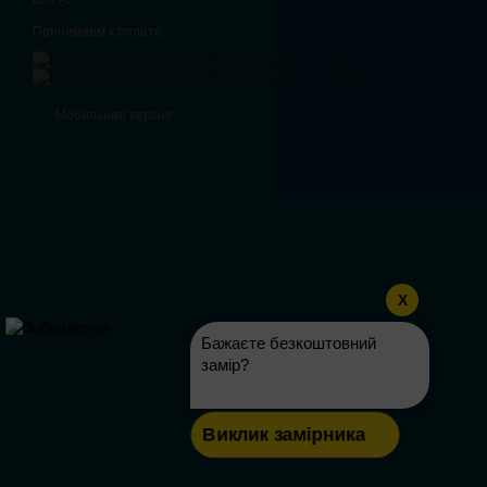
Принимаем к оплате
Мобильная версия
X
Бажаєте безкоштовний
замір?
Виклик замірника