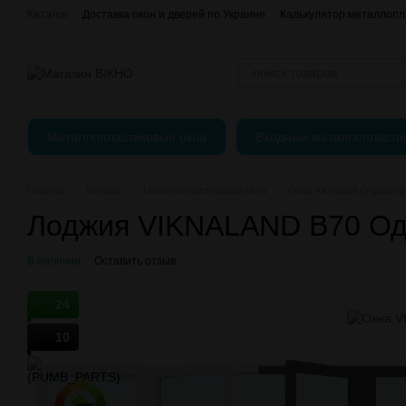
Перейти к основному контенту
Каталог
Доставка окон и дверей по Украине
Калькулятор металлопл
Отзывы о магазине
єВідновлення
Оплата, доставка и возврат
Публичный Договор (Оферта)
Регулировка пластиковых окон
Металлопластиковые окна
Входные металлопласти
Главная
Каталог
Металлопластиковые окна
Окна Viknaland (Украина)
Лоджия VIKNALAND B70 Од
В наличии
Оставить отзыв
24
10