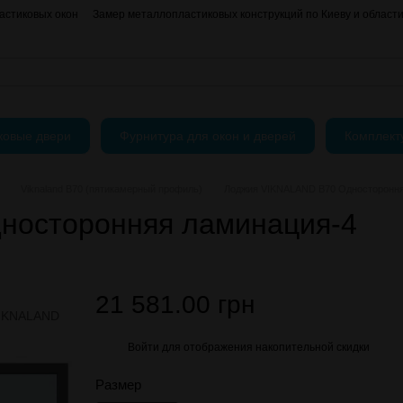
астиковых окон
Замер металлопластиковых конструкций по Киеву и област
О нас
Контактная информация
АКЦИИ
Блог
Пользовательское согла
ковые двери
Фурнитура для окон и дверей
Комплек
Viknaland B70 (пятикамерный профиль)
Лоджия VIKNALAND B70 Одностороння
носторонняя ламинация-4
21 581.00 грн
Войти
для отображения накопительной скидки
%
Размер