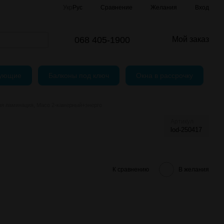
Сравнение
Укр
Рус
Желания
Вход
и
шение
068 405-1900
Мой заказ
тующие
Балконы под ключ
Окна в рассрочку
я ламинация, Масо 2-камерный+энерго
Артикул
lod-250417
К сравнению
В желания