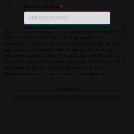
Номер телефону
*
Описание
Формат: +380XXXXXXXXX
Купить металлопластиковые окна у надежного производителя
в Киеве. Самые низкие цены на пластиковые окна.
Бесплатный замер окон, балконов и дверей по Киеву. Заказ
окон через наш магазин займет 1 минуту. Изготовление
металлопластиковых окон от 3х рабочих дней. Внимание!!!
Стоимость указана за изготовление изделия с бесплатной
доставкой по Киеву и области. Монтажные работы
просчитываются с помощью формы-калькулятора.
Отзывы