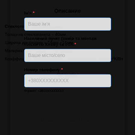
Описание
Ім'я
*
Стеклопакет двухкамерный
Толщина стеклопакета – 40мм.
Населений пункт (замір та монтаж
Ширина дистанции – 14мм +14мм
тільки по Києву та обл.
*
Материал дистанции – алюминий
Коэффициент сопротивления теплопередаче -
0,55 м²K/Вт
Номер телефону
*
Отзывы
Формат: +380XXXXXXXXX
Добавьте первый отзыв