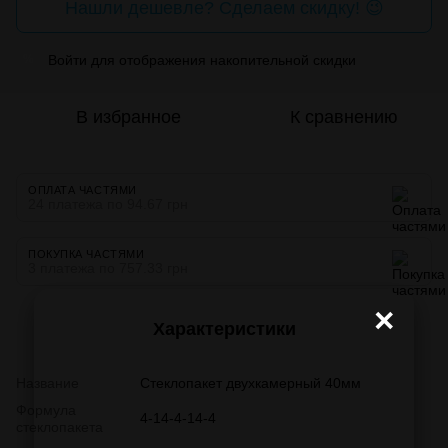
Нашли дешевле? Сделаем скидку! 😉
Войти
для отображения накопительной скидки
%
В избранное
К сравнению
ОПЛАТА ЧАСТЯМИ
24 платежа по 94.67 грн
ПОКУПКА ЧАСТЯМИ
3 платежа по 757.33 грн
×
Характеристики
Название
Стеклопакет двухкамерный 40мм
Формула
4-14-4-14-4
стеклопакета