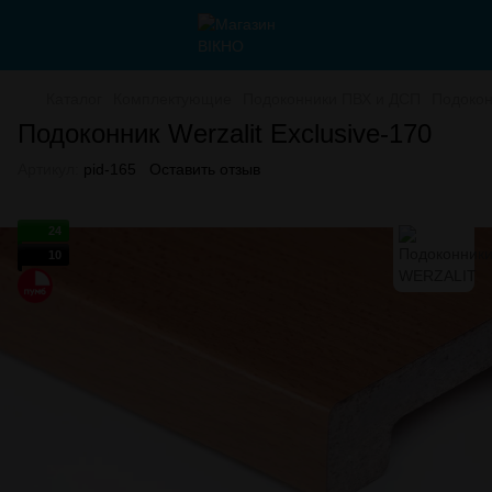
Каталог
Комплектующие
Подоконники ПВХ и ДСП
Подокон
Подоконник Werzalit Exclusive-170
Артикул:
pid-165
Оставить отзыв
24
10