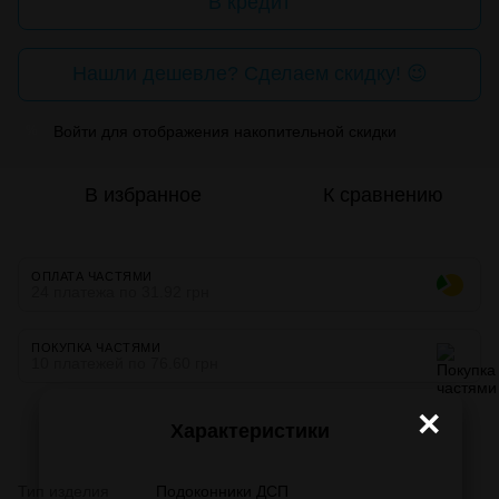
В кредит
Нашли дешевле? Сделаем скидку! 😉
Войти
для отображения накопительной скидки
%
В избранное
К сравнению
ОПЛАТА ЧАСТЯМИ
24 платежа по 31.92 грн
ПОКУПКА ЧАСТЯМИ
10 платежей по 76.60 грн
×
Характеристики
Тип изделия
Подоконники ДСП