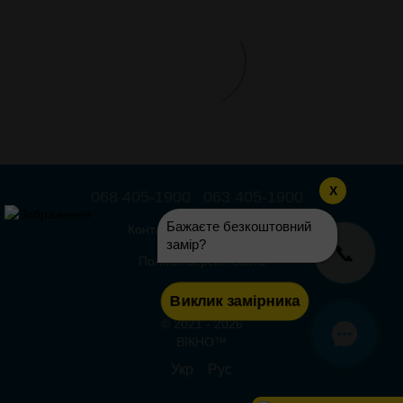
X
068 405-1900
063 405-1900
Бажаєте безкоштовний
Контактная информация
замір?
📞
Полная версия сайта
Карта сайта
Виклик замірника
© 2021 - 2026
ВІКНО™
Укр
Рус