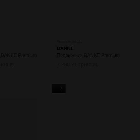
Артикул: pid-110
DANKE
к DANKE Premium
Подоконник DANKE Premium
рн/п.м.
7 290.21 грн/п.м.
3