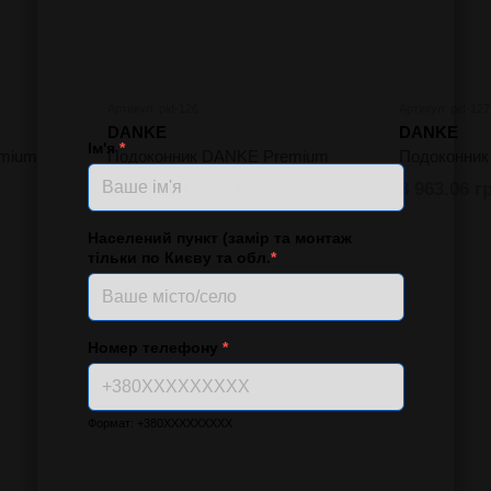
Артикул: pid-126
Артикул: pid-127
DANKE
DANKE
Ім'я
*
emium
Подоконник DANKE Premium
Подоконни
3 407.10 грн/п.м.
3 963.06 г
Населений пункт (замір та монтаж
тільки по Києву та обл.
*
Номер телефону
*
Формат: +380XXXXXXXXX