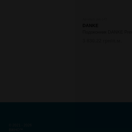
Артикул: pid-143
DANKE
Подоконник DANKE Pr
3 830.22 грн/п.м.
© 2021 - 2026
ВІКНО™