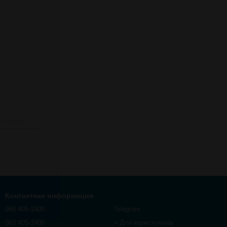
Вперед
Контактная информация
068 405-1900
Telegram
063 405-1900
> Для користувачів