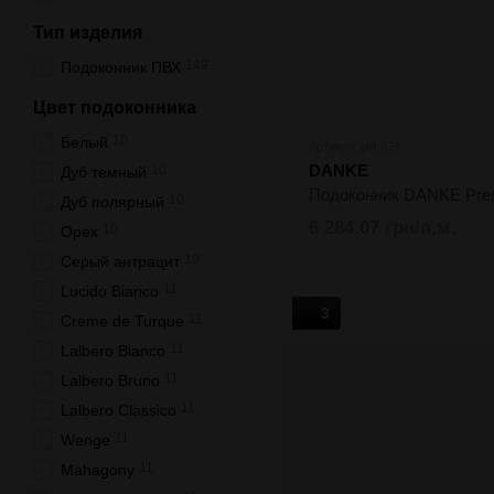
Тип изделия
149
Подоконник ПВХ
Цвет подоконника
10
Белый
Артикул: pid-079
DANKE
10
Дуб темный
Подоконник DANKE Pr
10
Дуб полярный
6 284.07 грн/п.м.
10
Орех
10
Серый антрацит
11
Lucido Bianco
3
11
Creme de Turque
11
Lalbero Bianco
11
Lalbero Bruno
11
Lalbero Classico
11
Wenge
11
Mahagony