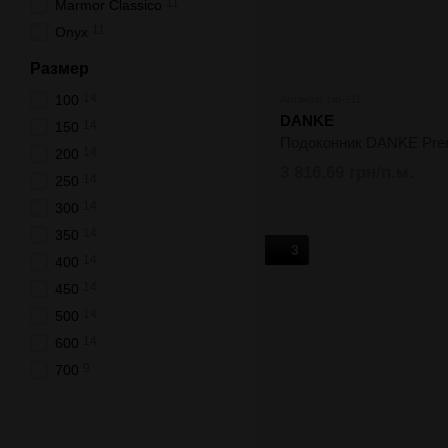
11
Marmor Classico
11
Onyx
Размер
14
100
Артикул: pid-111
DANKE
14
150
Подоконник DANKE Pr
14
200
3 816.69 грн/п.м.
14
250
14
300
14
350
3
14
400
14
450
14
500
14
600
9
700