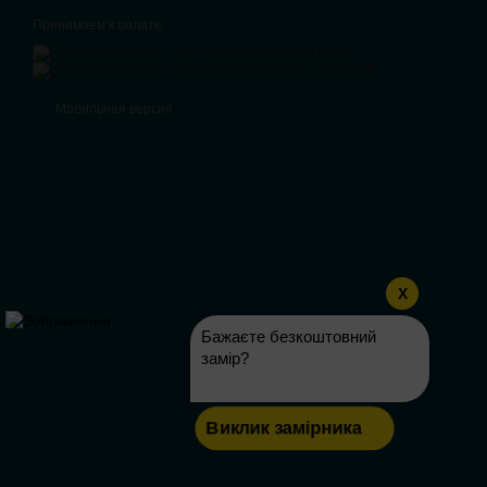
Принимаем к оплате
Мобильная версия
X
Бажаєте безкоштовний
замір?
Виклик замірника