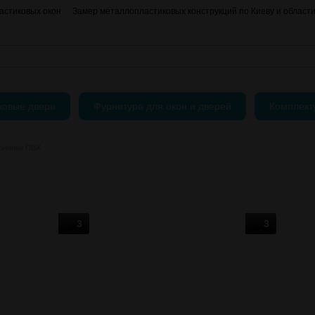
астиковых окон
Замер металлопластиковых конструкций по Киеву и област
О нас
Контактная информация
АКЦИИ
Блог
Пользовательское согла
ковые двери
Фурнитура для окон и дверей
Комплек
онники ПВХ
3
3