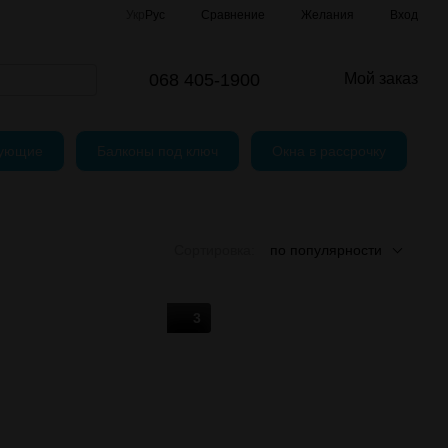
Сравнение
Укр
Рус
Желания
Вход
и
шение
068 405-1900
Мой заказ
тующие
Балконы под ключ
Окна в рассрочку
Сортировка:
по популярности
3