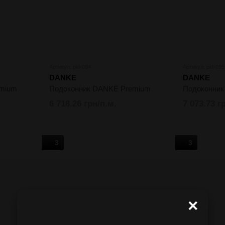
Артикул: pid-094
Артикул: pid-095
DANKE
DANKE
emium
Подоконник DANKE Premium
Подоконни
6 718.26 грн/п.м.
7 073.73 г
3
3
×