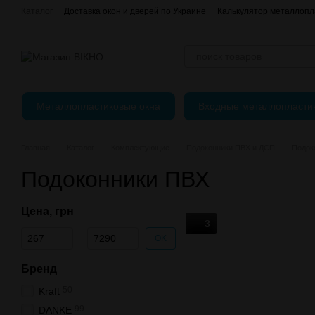
Перейти к основному контенту
Каталог
Доставка окон и дверей по Украине
Калькулятор металлопл
Отзывы о магазине
єВідновлення
Оплата, доставка и возврат
Публичный Договор (Оферта)
Регулировка пластиковых окон
Металлопластиковые окна
Входные металлопласти
Главная
Каталог
Комплектующие
Подоконники ПВХ и ДСП
Подок
Подоконники ПВХ
Цена, грн
3
От Цена, грн
До Цена, грн
OK
Бренд
50
Kraft
99
DANKE