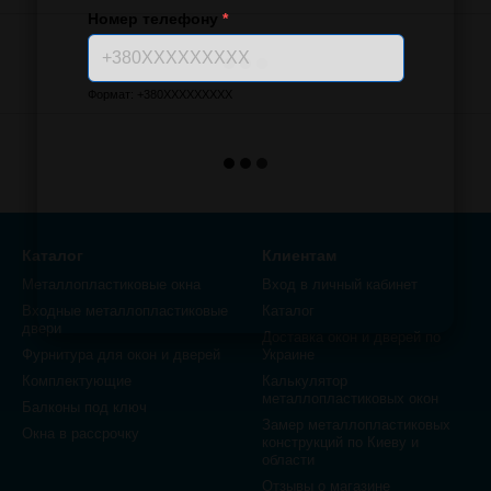
Номер телефону
*
Формат: +380XXXXXXXXX
Каталог
Клиентам
Металлопластиковые окна
Вход в личный кабинет
Входные металлопластиковые
Каталог
двери
Доставка окон и дверей по
Фурнитура для окон и дверей
Украине
Комплектующие
Калькулятор
металлопластиковых окон
Балконы под ключ
Замер металлопластиковых
Окна в рассрочку
конструкций по Киеву и
области
Отзывы о магазине