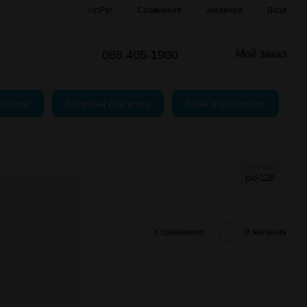
Сравнение
Укр
Рус
Желания
Вход
и
шение
068 405-1900
Мой заказ
тующие
Балконы под ключ
Окна в рассрочку
Артикул
pid-128
К сравнению
В желания