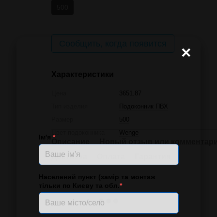
500
Сообщить, когда появится
×
Характеристики
Цена
3651.87
Тип изделия
Подоконник ПВХ
Размер
500
Цвет подоконника
Wenge
Ім'я
*
Описание
Новый отзыв или комментар
Доставка
Оплата
Гарантия
Населений пункт (замір та монтаж
тільки по Києву та обл.
*