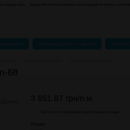
астиковых окон
Замер металлопластиковых конструкций по Киеву и област
О нас
Контактная информация
АКЦИИ
Блог
Пользовательское согла
ковые двери
Фурнитура для окон и дверей
Комплек
онники ПВХ
Подоконники ПВХ DANKE
Подоконник DANKE Premium
m-68
3 651.87 грн/п.м.
Войти
для отображения накопительной скидки
%
Размер