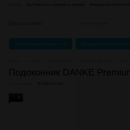
Перейти к основному контенту
Каталог
Доставка окон и дверей по Украине
Калькулятор металлопл
Отзывы о магазине
єВідновлення
Оплата, доставка и возврат
Публичный Договор (Оферта)
Регулировка пластиковых окон
Металлопластиковые окна
Входные металлопласти
Главная
Каталог
Комплектующие
Подоконники ПВХ и ДСП
Подок
Подоконник DANKE Premiu
Нет в наличии
Оставить отзыв
3